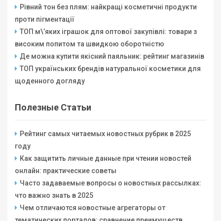
Рівний тон без плям: найкращі косметичні продукти
проти пігментації
ТОП м\’яких іграшок для оптової закупівлі: товари з
високим попитом та швидкою оборотністю
Де можна купити якісний паяльник: рейтинг магазинів
ТОП українських брендів натуральної косметики для
щоденного догляду
Полезные Статьи
Рейтинг самых читаемых новостных рубрик в 2025
году
Как защитить личные данные при чтении новостей
онлайн: практические советы
Часто задаваемые вопросы о новостных рассылках:
что важно знать в 2025
Чем отличаются новостные агрегаторы от
тематических порталов: сравнение преимуществ