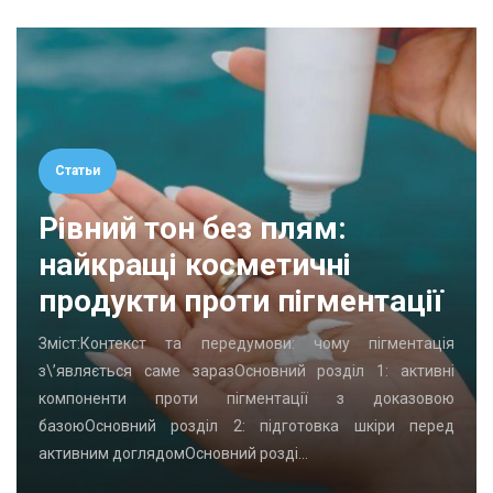
Статьи
Рівний тон без плям:
найкращі косметичні
продукти проти пігментації
Зміст:Контекст та передумови: чому пігментація
з\’являється саме заразОсновний розділ 1: активні
компоненти проти пігментації з доказовою
базоюОсновний розділ 2: підготовка шкіри перед
активним доглядомОсновний розді…