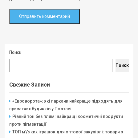
Поиск
Поиск
Свежие Записи
«Евроворота»: які паркани найкраще підходять для
приватних будинків у Полтаві
Рівний тон без плям: найкращі косметичні продукти
проти пігментації
ТОП м\’яких іграшок для оптової закупівлі: товари з