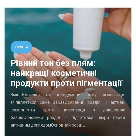
Статьи
Рівний тон без плям:
найкращі косметичні
продукти проти пігментації
Зміст:Контекст та передумови: чому пігментація
з\’являється саме заразОсновний розділ 1: активні
компоненти проти пігментації з доказовою
базоюОсновний розділ 2: підготовка шкіри перед
активним доглядомОсновний розді…