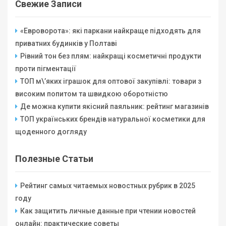
Свежие Записи
«Евроворота»: які паркани найкраще підходять для
приватних будинків у Полтаві
Рівний тон без плям: найкращі косметичні продукти
проти пігментації
ТОП м\’яких іграшок для оптової закупівлі: товари з
високим попитом та швидкою оборотністю
Де можна купити якісний паяльник: рейтинг магазинів
ТОП українських брендів натуральної косметики для
щоденного догляду
Полезные Статьи
Рейтинг самых читаемых новостных рубрик в 2025
году
Как защитить личные данные при чтении новостей
онлайн: практические советы