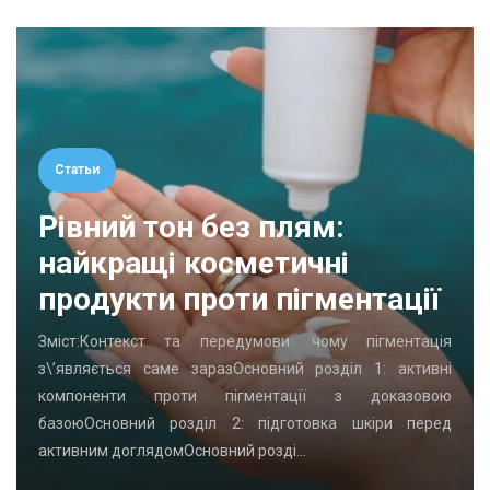
Статьи
Рівний тон без плям:
найкращі косметичні
продукти проти пігментації
Зміст:Контекст та передумови: чому пігментація
з\’являється саме заразОсновний розділ 1: активні
компоненти проти пігментації з доказовою
базоюОсновний розділ 2: підготовка шкіри перед
активним доглядомОсновний розді…