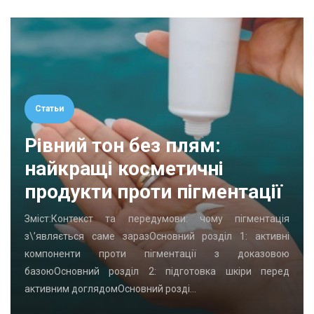
Статьи
Рівний тон без плям:
найкращі косметичні
продукти проти пігментації
Зміст:Контекст та передумови: чому пігментація
з\’являється саме заразОсновний розділ 1: активні
компоненти проти пігментації з доказовою
базоюОсновний розділ 2: підготовка шкіри перед
активним доглядомОсновний розді…