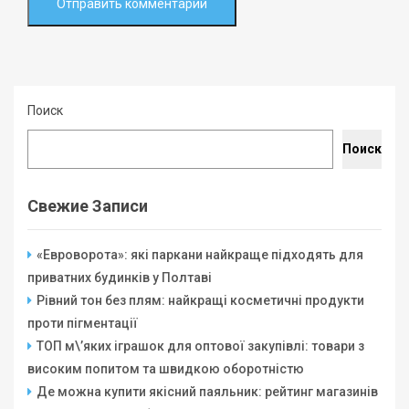
Поиск
Поиск
Свежие Записи
«Евроворота»: які паркани найкраще підходять для
приватних будинків у Полтаві
Рівний тон без плям: найкращі косметичні продукти
проти пігментації
ТОП м\’яких іграшок для оптової закупівлі: товари з
високим попитом та швидкою оборотністю
Де можна купити якісний паяльник: рейтинг магазинів