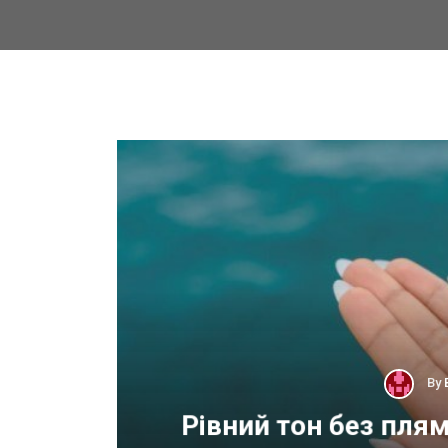
By
 для
Рівний тон без пля