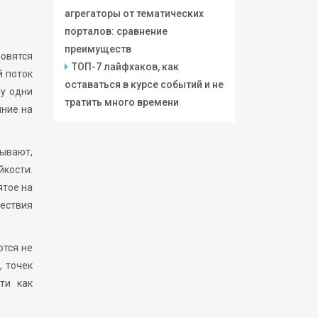
агрегаторы от тематических
порталов: сравнение
преимуществ
новятся
ТОП-7 лайфхаков, как
й поток
оставаться в курсе событий и не
му одни
тратить много времени
яние на
зывают,
йкости.
ятое на
шествия
ются не
, точек
ти как