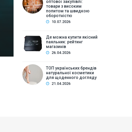
високим попитом та
оптової закупівлі:
товари з високим
попитом та швидкою
Зміст:Історія попиту на м\’які іграшки: від дефіц
оборотністю
оптової закупівлі у 2026 роціKalibri — лідер за асо
10.07.2026
плюшеві звірі …
Де можна купити якісний
паяльник: рейтинг
магазинів
26.04.2026
ТОП українських брендів
натуральної косметики
для щоденного догляду
21.04.2026