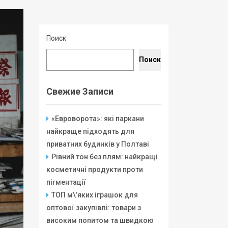
Поиск
Поиск
Свежие Записи
«Евроворота»: які паркани
найкраще підходять для
приватних будинків у Полтаві
Рівний тон без плям: найкращі
косметичні продукти проти
пігментації
ТОП м\’яких іграшок для
оптової закупівлі: товари з
високим попитом та швидкою