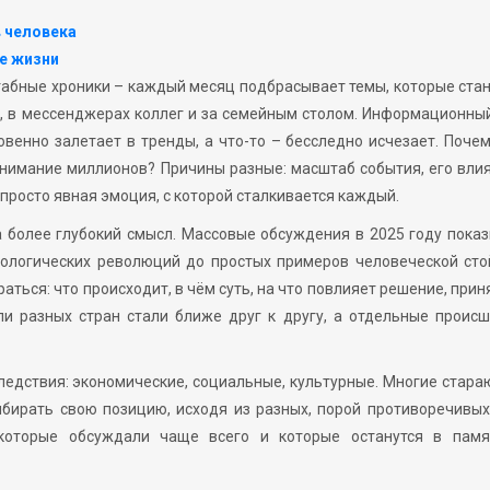
 человека
е жизни
абные хроники – каждый месяц подбрасывает темы, которые ста
, в мессенджерах коллег и за семейным столом. Информационны
овенно залетает в тренды, а что-то – бесследно исчезает. Поче
нимание миллионов? Причины разные: масштаб события, его вли
росто явная эмоция, с которой сталкивается каждый.
 более глубокий смысл. Массовые обсуждения в 2025 году пока
нологических революций до простых примеров человеческой сто
аться: что происходит, в чём суть, на что повлияет решение, прин
ли разных стран стали ближе друг к другу, а отдельные проис
дствия: экономические, социальные, культурные. Многие стара
ыбирать свою позицию, исходя из разных, порой противоречивых
 которые обсуждали чаще всего и которые останутся в памя