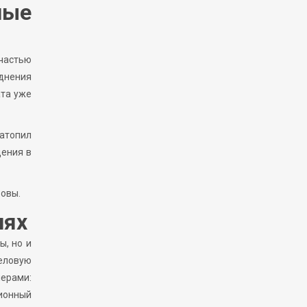
ные
частью
днения
ата уже
затопил
дения в
зовы.
иях
ы, но и
еловую
мерами:
ционный