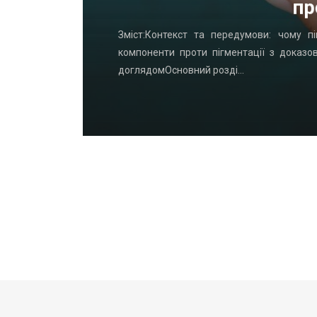
пр
удинку: що
Зміст:Контекст та передумови: чому пі
офнастил —
компоненти проти пігментації з доказо
доглядомОсновний розді…