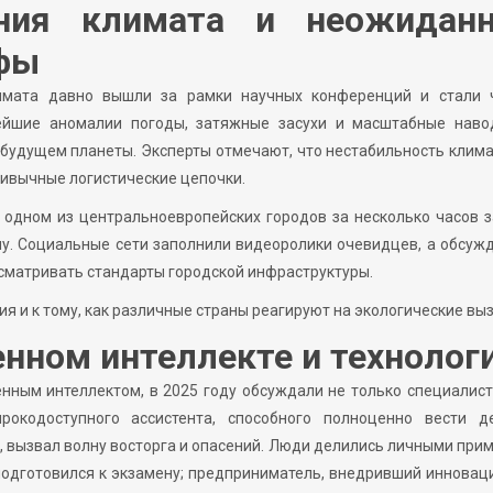
ения климата и неожидан
фы
мата давно вышли за рамки научных конференций и стали 
нейшие аномалии погоды, затяжные засухи и масштабные наво
будущем планеты. Эксперты отмечают, что нестабильность клим
ривычные логистические цепочки.
 одном из центральноевропейских городов за несколько часов 
му. Социальные сети заполнили видеоролики очевидцев, а обсуж
сматривать стандарты городской инфраструктуры.
ия и к тому, как различные страны реагируют на экологические вы
нном интеллекте и технолог
нным интеллектом, в 2025 году обсуждали не только специалист
рокодоступного ассистента, способного полноценно вести д
, вызвал волну восторга и опасений. Люди делились личными при
подготовился к экзамену; предприниматель, внедривший иннова