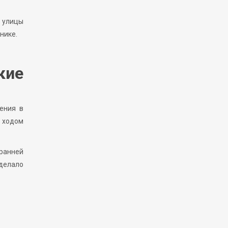
 улицы
нике.
кие
ения в
 ходом
 ранней
сделало