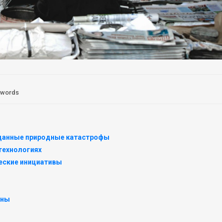
 words
иданные природные катастрофы
технологиях
еские инициативы
ины