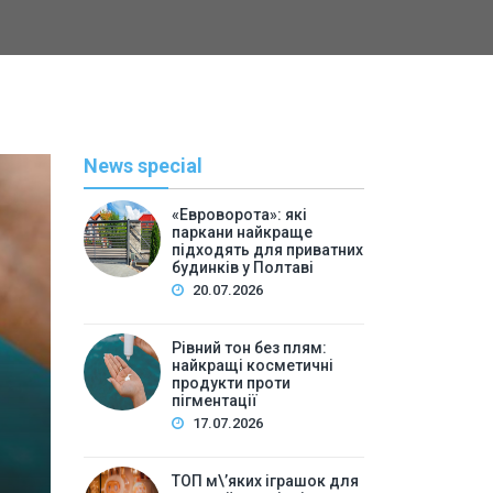
News special
«Евроворота»: які
паркани найкраще
підходять для приватних
будинків у Полтаві
20.07.2026
Рівний тон без плям:
найкращі косметичні
С
продукти проти
пігментації
By
Васильева 
17.07.2026
ТОП м\’яких іграшок для 
ТОП м\’яких іграшок для