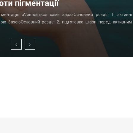
оти пігментації
гментація з\’являється саме заразОсновний розділ 1: активні
вою базоюОсновний розділ 2: підготовка шкіри перед активним