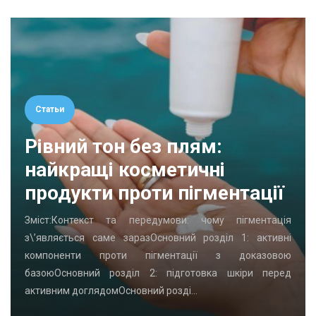
Статьи
Рівний тон без плям:
найкращі косметичні
продукти проти пігментації
Зміст:Контекст та передумови: чому пігментація
з\’являється саме заразОсновний розділ 1: активні
компоненти проти пігментації з доказовою
базоюОсновний розділ 2: підготовка шкіри перед
активним доглядомОсновний розді…