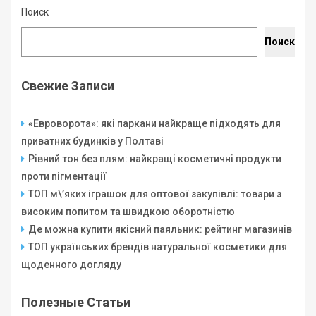
Поиск
Поиск
Свежие Записи
«Евроворота»: які паркани найкраще підходять для
приватних будинків у Полтаві
Рівний тон без плям: найкращі косметичні продукти
проти пігментації
ТОП м\’яких іграшок для оптової закупівлі: товари з
високим попитом та швидкою оборотністю
Де можна купити якісний паяльник: рейтинг магазинів
ТОП українських брендів натуральної косметики для
щоденного догляду
Полезные Статьи