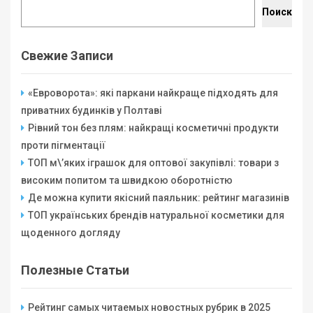
Поиск
Свежие Записи
«Евроворота»: які паркани найкраще підходять для
приватних будинків у Полтаві
Рівний тон без плям: найкращі косметичні продукти
проти пігментації
ТОП м\’яких іграшок для оптової закупівлі: товари з
високим попитом та швидкою оборотністю
Де можна купити якісний паяльник: рейтинг магазинів
ТОП українських брендів натуральної косметики для
щоденного догляду
Полезные Статьи
Рейтинг самых читаемых новостных рубрик в 2025