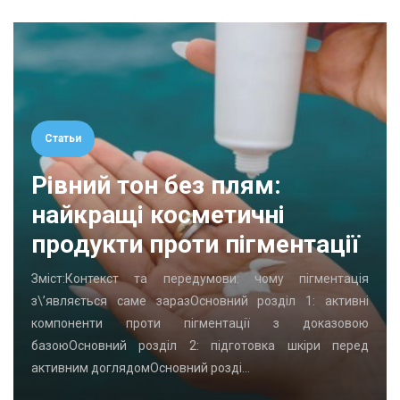
Статьи
Рівний тон без плям:
найкращі косметичні
продукти проти пігментації
Зміст:Контекст та передумови: чому пігментація
з\’являється саме заразОсновний розділ 1: активні
компоненти проти пігментації з доказовою
базоюОсновний розділ 2: підготовка шкіри перед
активним доглядомОсновний розді…