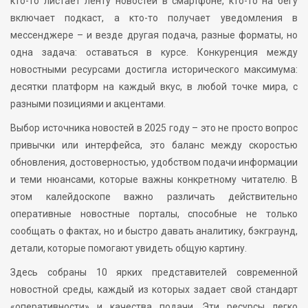
кто-то листает ленту новостей в смартфоне, кто-то на бегу
включает подкаст, а кто-то получает уведомления в
мессенджере – и везде другая подача, разные форматы, но
одна задача: оставаться в курсе. Конкуренция между
новостными ресурсами достигла исторического максимума:
десятки платформ на каждый вкус, в любой точке мира, с
разными позициями и акцентами.
Выбор источника новостей в 2025 году – это не просто вопрос
привычки или интерфейса, это баланс между скоростью
обновления, достоверностью, удобством подачи информации
и теми нюансами, которые важны конкретному читателю. В
этом калейдоскопе важно различать действительно
оперативные новостные порталы, способные не только
сообщать о фактах, но и быстро давать аналитику, бэкграунд,
детали, которые помогают увидеть общую картину.
Здесь собраны 10 ярких представителей современной
новостной среды, каждый из которых задает свой стандарт
«оперативности» и качества подачи. Эти ресурсы легко