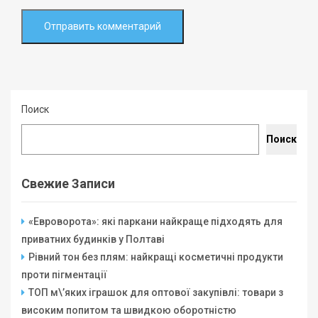
Поиск
Поиск
Свежие Записи
«Евроворота»: які паркани найкраще підходять для
приватних будинків у Полтаві
Рівний тон без плям: найкращі косметичні продукти
проти пігментації
ТОП м\’яких іграшок для оптової закупівлі: товари з
високим попитом та швидкою оборотністю