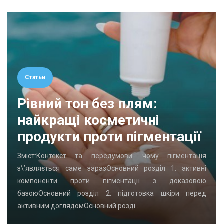
Статьи
Рівний тон без плям:
найкращі косметичні
продукти проти пігментації
Зміст:Контекст та передумови: чому пігментація
з\’являється саме заразОсновний розділ 1: активні
компоненти проти пігментації з доказовою
базоюОсновний розділ 2: підготовка шкіри перед
активним доглядомОсновний розді…