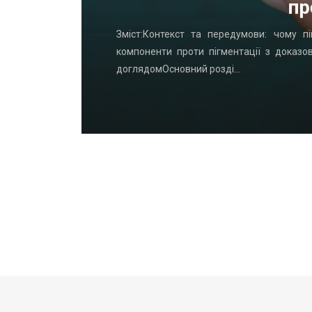
пр
удинку: що
Зміст:Контекст та передумови: чому пі
офнастил —
компоненти проти пігментації з доказо
доглядомОсновний розді…