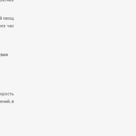
ый овощ
рез час
вия.
корость
ений, в
: