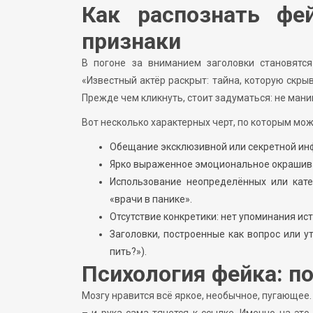
Как распознать фе
признаки
В погоне за вниманием заголовки становятс
«Известный актёр раскрыт: тайна, которую скры
Прежде чем кликнуть, стоит задуматься: не ман
Вот несколько характерных черт, по которым мо
Обещание эксклюзивной или секретной инфо
Ярко выраженное эмоциональное окрашив
Использование неопределённых или кате
«врачи в панике».
Отсутствие конкретики: нет упоминания ис
Заголовки, построенные как вопрос или у
пить?»).
Психология фейка: п
Мозгу нравится всё яркое, необычное, пугающее
– и рука сама тянется к ссылке. Именно на эт