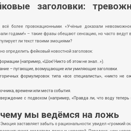
йковые заголовки: тревож
я всё более провокационными. «Учёные доказали невозможное
вали годами!» – такие фразы обещают сенсацию, но часто ведут в
ипулирует ли текст твоими эмоциями?
жно определить фейковый новостной заголовок:
рмации (например, «Шок! Никто об этом не знал…»).
ание – пугающие, возмущающие или умиляющие заголовки.
горичных формулировок типа «все специалисты», «никто не ож
точника, времени или места события.
тверждение с подвохом (например, «Правда ли, что воду теперь
очему мы ведёмся на ложь
. Эмоция заставляет забыть о рациональности: увидел «громкий с
о рассчитывают создатели ложных новостей. Парадокс: чем неве