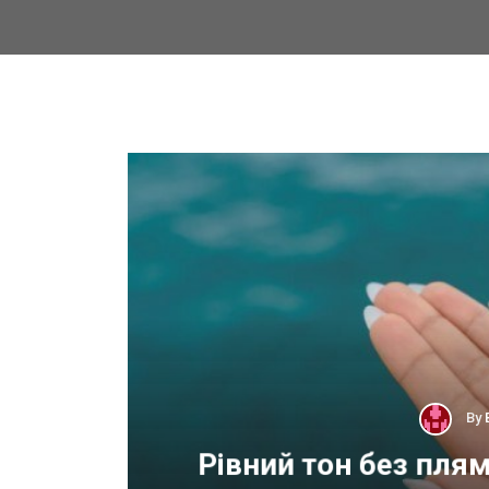
By
 для
Рівний тон без пля