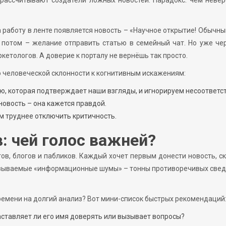
а работу в ленте появляется новость – «Научное открытие! Обычн
, потом – желание отправить статью в семейный чат. Но уже че
кетологов. А доверие к порталу не вернёшь так просто.
 о человеческой склонности к когнитивным искажениям:
 которая подтверждает наши взгляды, и игнорируем несоответст
новость – она кажется правдой.
ем труднее отключить критичность.
: чей голос важней?
ов, блогов и пабликов. Каждый хочет первым донести новость, с
азываемые «информационные шумы» – тонны противоречивых свед
ремени на долгий анализ? Вот мини-список быстрых рекомендаций
аставляет ли его имя доверять или вызывает вопросы?