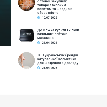
високим попитом та
оптової закупівлі:
товари з високим
попитом та швидкою
Зміст:Історія попиту на м\’які іграшки: від дефіц
оборотністю
оптової закупівлі у 2026 роціKalibri — лідер за асо
10.07.2026
плюшеві звірі …
Де можна купити якісний
паяльник: рейтинг
магазинів
26.04.2026
ТОП українських брендів
натуральної косметики
для щоденного догляду
21.04.2026