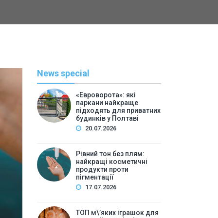
News special
«Евроворота»: які
паркани найкраще
підходять для приватних
будинків у Полтаві
20.07.2026
Рівний тон без плям:
найкращі косметичні
С
продукти проти
пігментації
By
Васильева 
17.07.2026
ТОП м\’яких іграшок для 
ТОП м\’яких іграшок для