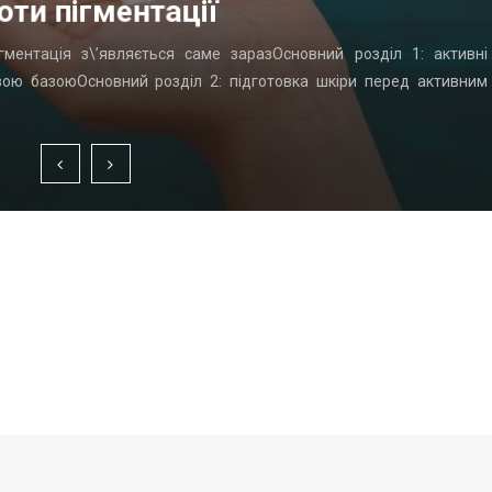
оти пігментації
гментація з\’являється саме заразОсновний розділ 1: активні
вою базоюОсновний розділ 2: підготовка шкіри перед активним