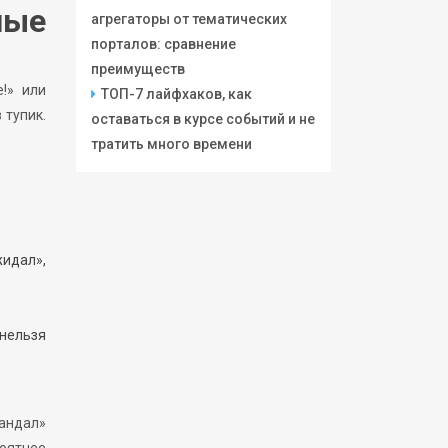
ные
агрегаторы от тематических
порталов: сравнение
преимуществ
!» или
ТОП-7 лайфхаков, как
 тупик.
оставаться в курсе событий и не
тратить много времени
идал»,
 нельзя
кандал»
роятнее