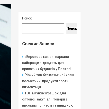
Поиск
Поиск
Свежие Записи
«Евроворота»: які паркани
найкраще підходять для
приватних будинків у Полтаві
Рівний тон без плям: найкращі
косметичні продукти проти
пігментації
ТОП м\’яких іграшок для
оптової закупівлі: товари з
високим попитом та швидкою