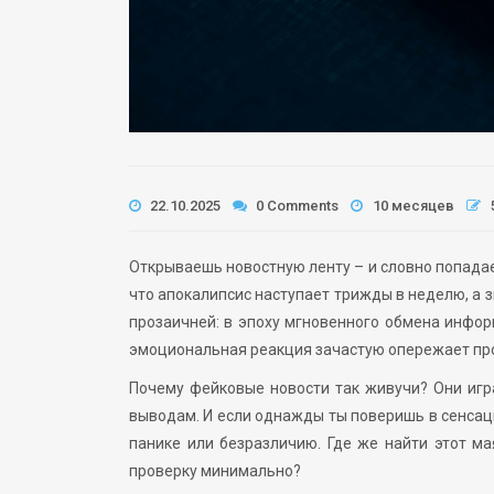
22.10.2025
0 Comments
10 месяцев
Открываешь новостную ленту – и словно попадае
что апокалипсис наступает трижды в неделю, а з
прозаичней: в эпоху мгновенного обмена инфор
эмоциональная реакция зачастую опережает пр
Почему фейковые новости так живучи? Они иг
выводам. И если однажды ты поверишь в сенсаци
панике или безразличию. Где же найти этот ма
проверку минимально?