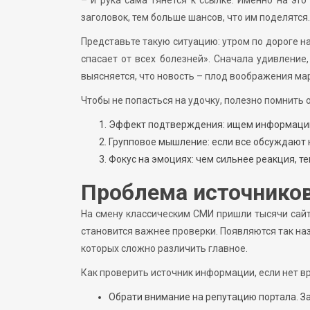
заголовок, тем больше шансов, что им поделятся.
Представьте такую ситуацию: утром по дороге н
спасает от всех болезней». Сначала удивление
выясняется, что новость – плод воображения мар
Чтобы не попасться на удочку, полезно помнить
Эффект подтверждения: ищем информацию,
Групповое мышление: если все обсуждают 
Фокус на эмоциях: чем сильнее реакция, т
Проблема источников
На смену классическим СМИ пришли тысячи сайт
становится важнее проверки. Появляются так н
которых сложно различить главное.
Как проверить источник информации, если нет в
Обрати внимание на репутацию портала. З