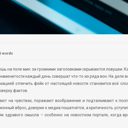
5 words
шь на поле мин: за громкими заголовками скрываются ловушки. К
наменитости каждый день совершат что-то из ряда вон. На деле в
мацией отличить фейк от настоящей новости становится всё сло
оверку фактов.
рают на чувствах, поражают воображение и подталкивают к пос
онный вброс, доверие к медиа пошатнётся, а критичность уступи
як здравого смысла – особенно на новостном портале, когда в