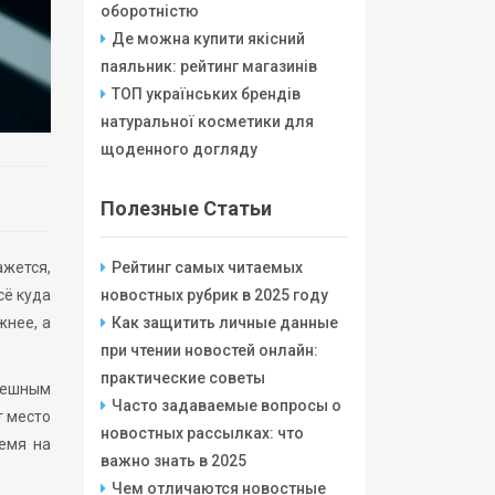
оборотністю
Де можна купити якісний
паяльник: рейтинг магазинів
ТОП українських брендів
натуральної косметики для
щоденного догляду
Полезные Статьи
ажется,
Рейтинг самых читаемых
сё куда
новостных рубрик в 2025 году
жнее, а
Как защитить личные данные
при чтении новостей онлайн:
практические советы
пешным
Часто задаваемые вопросы о
т место
новостных рассылках: что
ремя на
важно знать в 2025
Чем отличаются новостные