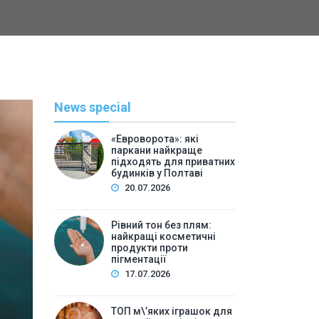
News special
«Евроворота»: які
паркани найкраще
підходять для приватних
будинків у Полтаві
20.07.2026
Рівний тон без плям:
найкращі косметичні
С
продукти проти
пігментації
By
Васильева 
17.07.2026
ТОП м\’яких іграшок для 
ТОП м\’яких іграшок для