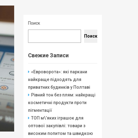
Поиск
Поиск
Свежие Записи
«Евроворота»: які паркани
найкраще підходять для
приватних будинків у Полтаві
Рівний тон без плям: найкращі
косметичні продукти проти
пігментації
ТОП м\’яких іграшок для
оптової закупівлі: товари з
високим попитом та швидкою