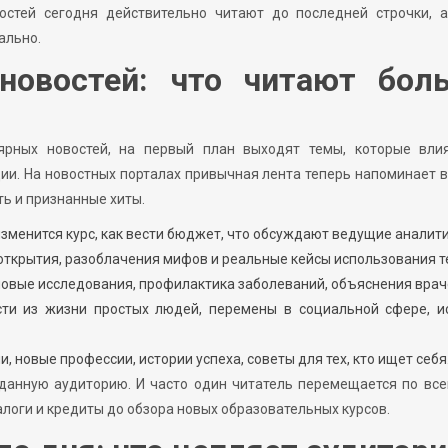
остей сегодня действительно читают до последней строчки, а
ально.
новостей: что читают бол
ярных новостей, на первый план выходят темы, которые вли
и. На новостных порталах привычная лента теперь напоминает 
ть и признанные хиты.
изменится курс, как вести бюджет, что обсуждают ведущие аналити
 открытия, разоблачения мифов и реальные кейсы использования т
новые исследования, профилактика заболеваний, объяснения врач
ти из жизни простых людей, перемены в социальной сфере, ис
, новые профессии, истории успеха, советы для тех, кто ищет себя
данную аудиторию. И часто один читатель перемещается по вс
алоги и кредиты до обзора новых образовательных курсов.