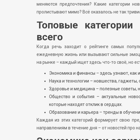
меняются предпочтения? Какие категории нов
пролистывают мимо? Всё оказалось не так триви
Топовые категории 
всего
Когда речь заходит о рейтинге самых попул
ежедневную жизнь или вызывают сильные эмоци
на рынке – каждый ищет здесь что-то своё, но ес
Экономика и финансы – здесь узнают, как 
Наука и технологии – новшества, гаджеты,
Здоровье и медицина – полезные советы, 
Общество и события – актуальные новос
которые находят отклик в сердцах.
Образование и карьера – тренды в обучении
Каждая из этих категорий формирует свою пре
направлениям в течение дня – от новостей про н