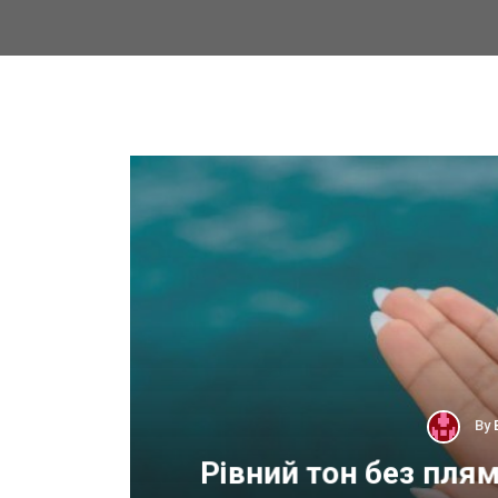
By
 для
Рівний тон без пля