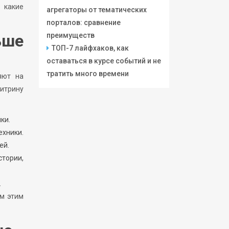
 какие
агрегаторы от тематических
порталов: сравнение
преимуществ
ьше
ТОП-7 лайфхаков, как
оставаться в курсе событий и не
тратить много времени
яют на
витрину
ки.
ехники.
ей.
тории,
.
ем этим