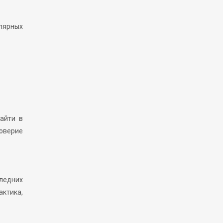
улярных
зайти в
доверие
следних
ктика,