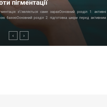
оти пігментації
гментація з\’являється саме заразОсновний розділ 1: активні
вою базоюОсновний розділ 2: підготовка шкіри перед активним