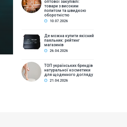
високим попитом та
оптової закупівлі:
товари з високим
попитом та швидкою
Зміст:Історія попиту на м\’які іграшки: від дефіц
оборотністю
оптової закупівлі у 2026 роціKalibri — лідер за асо
10.07.2026
плюшеві звірі …
Де можна купити якісний
паяльник: рейтинг
магазинів
26.04.2026
ТОП українських брендів
натуральної косметики
для щоденного догляду
21.04.2026