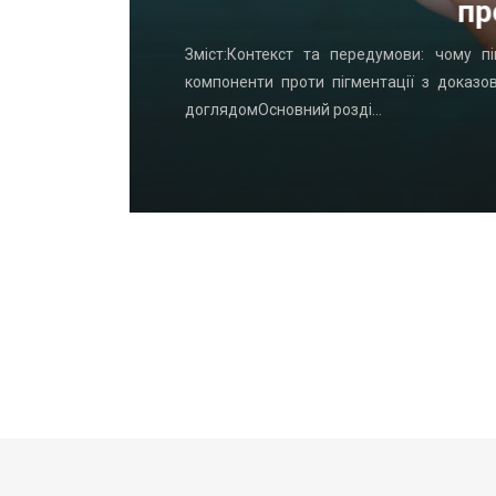
пр
удинку: що
Зміст:Контекст та передумови: чому пі
офнастил —
компоненти проти пігментації з доказо
доглядомОсновний розді…