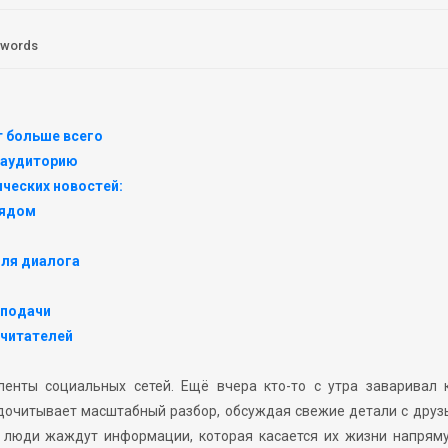
 words
т больше всего
т аудиторию
ческих новостей:
рядом
ля диалога
 подачи
 читателей
ленты социальных сетей. Ещё вчера кто-то с утра заваривал 
 дочитывает масштабный разбор, обсуждая свежие детали с друз
: люди жаждут информации, которая касается их жизни напрям