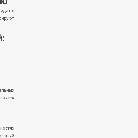
ию
ходит с
урируют
:
нальных
овятся
нностях
твенный