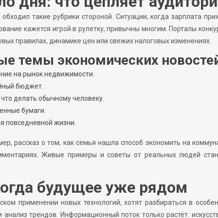
ло дня: что цепляет аудитор
 обходил такие рубрики стороной. Ситуации, когда зарплата при
рование кажется игрой в рулетку, привычны многим. Порталы конк
овых правилах, динамике цен или свежих налоговых изменениях.
ые темы экономических новостей
яние на рынок недвижимости.
ейный бюджет.
 что делать обычному человеку.
ценные бумаги.
ля повседневной жизни.
мер, рассказ о том, как семья нашла способ экономить на комму
мментариях. Живые примеры и советы от реальных людей стан
 когда будущее уже рядом
ском применении новых технологий, хотят разбираться в особе
 анализ трендов. Информационный поток только растёт: искусс