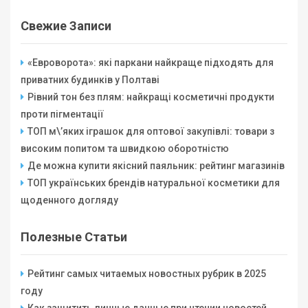
Свежие Записи
«Евроворота»: які паркани найкраще підходять для
приватних будинків у Полтаві
Рівний тон без плям: найкращі косметичні продукти
проти пігментації
ТОП м\’яких іграшок для оптової закупівлі: товари з
високим попитом та швидкою оборотністю
Де можна купити якісний паяльник: рейтинг магазинів
ТОП українських брендів натуральної косметики для
щоденного догляду
Полезные Статьи
Рейтинг самых читаемых новостных рубрик в 2025
году
Как защитить личные данные при чтении новостей