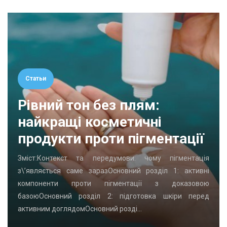
Статьи
Рівний тон без плям:
найкращі косметичні
продукти проти пігментації
Зміст:Контекст та передумови: чому пігментація
з\’являється саме заразОсновний розділ 1: активні
компоненти проти пігментації з доказовою
базоюОсновний розділ 2: підготовка шкіри перед
активним доглядомОсновний розді…