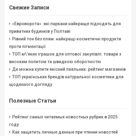
Свежие Записи
«Евроворота»: які паркани найкраще підходять для
приватних будинків у Полтаві
Рівний тон без плям: найкращі косметичні продукти
проти пігментації
ТОП м\’яких іграшок для оптової закупівлі: товари з
високим попитом та швидкою оборотністю
Де можна купити якісний паяльник: рейтинг магазинів
ТОП українських брендів натуральної косметики для
щоденного догляду
Полезные Статьи
Рейтинг самых читаемых новостных рубрик в 2025
году
Как защитить личные данные при чтении новостей