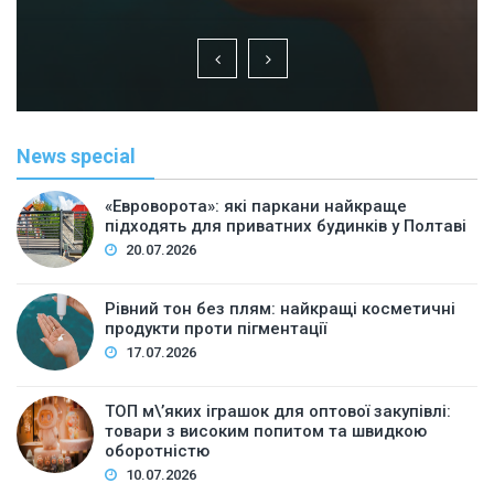
News special
«Евроворота»: які паркани найкраще
підходять для приватних будинків у Полтаві
20.07.2026
Рівний тон без плям: найкращі косметичні
продукти проти пігментації
17.07.2026
ТОП м\’яких іграшок для оптової закупівлі:
товари з високим попитом та швидкою
оборотністю
10.07.2026