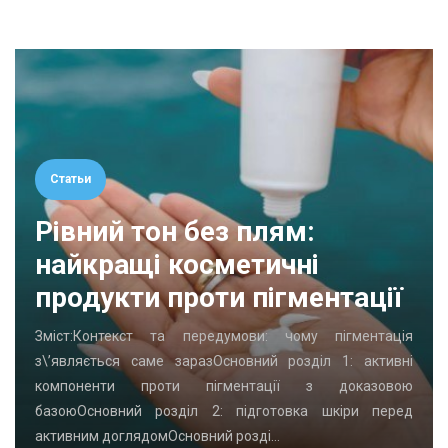
Статьи
Рівний тон без плям:
найкращі косметичні
продукти проти пігментації
Зміст:Контекст та передумови: чому пігментація
з\’являється саме заразОсновний розділ 1: активні
компоненти проти пігментації з доказовою
базоюОсновний розділ 2: підготовка шкіри перед
активним доглядомОсновний розді…