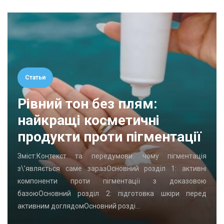
Статьи
Рівний тон без плям:
найкращі косметичні
продукти проти пігментації
Зміст:Контекст та передумови: чому пігментація
з\’являється саме заразОсновний розділ 1: активні
компоненти проти пігментації з доказовою
базоюОсновний розділ 2: підготовка шкіри перед
активним доглядомОсновний розді…