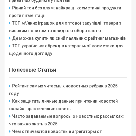
приватних будинків у Полтаві
Рівний тон без плям: найкращі косметичні продукти
проти пігментації
ТОП м\’яких іграшок для оптової закупівлі: товари з
високим попитом та швидкою оборотністю
Де можна купити якісний паяльник: рейтинг магазинів
ТОП українських брендів натуральної косметики для
щоденного догляду
Полезные Статьи
Рейтинг самых читаемых новостных рубрик в 2025
году
Как защитить личные данные при чтении новостей
онлайн: практические советы
Часто задаваемые вопросы о новостных рассылках:
что важно знать в 2025
Чем отличаются новостные агрегаторы от