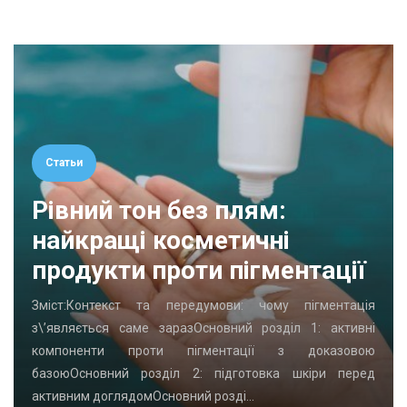
Статьи
Рівний тон без плям:
найкращі косметичні
продукти проти пігментації
Зміст:Контекст та передумови: чому пігментація
з\’являється саме заразОсновний розділ 1: активні
компоненти проти пігментації з доказовою
базоюОсновний розділ 2: підготовка шкіри перед
активним доглядомОсновний розді…