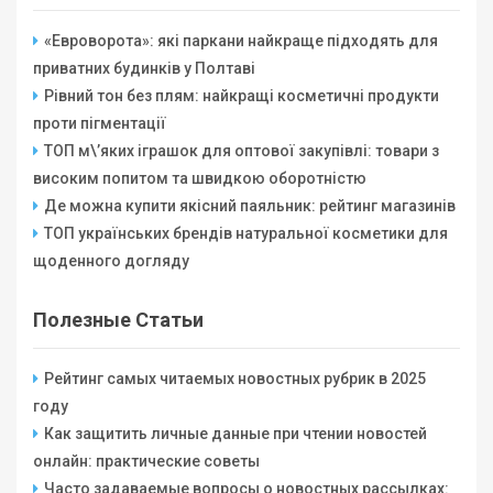
«Евроворота»: які паркани найкраще підходять для
приватних будинків у Полтаві
Рівний тон без плям: найкращі косметичні продукти
проти пігментації
ТОП м\’яких іграшок для оптової закупівлі: товари з
високим попитом та швидкою оборотністю
Де можна купити якісний паяльник: рейтинг магазинів
ТОП українських брендів натуральної косметики для
щоденного догляду
Полезные Статьи
Рейтинг самых читаемых новостных рубрик в 2025
году
Как защитить личные данные при чтении новостей
онлайн: практические советы
Часто задаваемые вопросы о новостных рассылках: