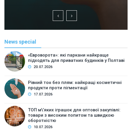
News special
«Евроворота»: які паркани найкраще
підходять для приватних будинків у Полтаві
20.07.2026
Рівний тон без плям: найкращі косметичні
продукти проти пігментації
17.07.2026
ТОП м\’яких іграшок для оптової закупівлі:
товари з високим попитом та швидкою
оборотністю
10.07.2026