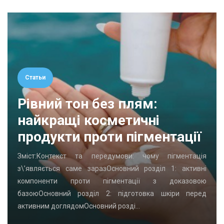
Статьи
Рівний тон без плям:
найкращі косметичні
продукти проти пігментації
Зміст:Контекст та передумови: чому пігментація
з\’являється саме заразОсновний розділ 1: активні
компоненти проти пігментації з доказовою
базоюОсновний розділ 2: підготовка шкіри перед
активним доглядомОсновний розді…