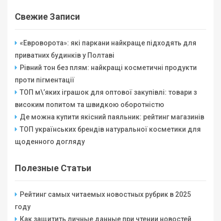
Свежие Записи
«Евроворота»: які паркани найкраще підходять для
приватних будинків у Полтаві
Рівний тон без плям: найкращі косметичні продукти
проти пігментації
ТОП м\’яких іграшок для оптової закупівлі: товари з
високим попитом та швидкою оборотністю
Де можна купити якісний паяльник: рейтинг магазинів
ТОП українських брендів натуральної косметики для
щоденного догляду
Полезные Статьи
Рейтинг самых читаемых новостных рубрик в 2025
году
Как защитить личные данные при чтении новостей