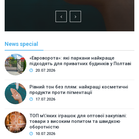
News special
«Евроворота»: які паркани найкраще
підходять для приватних будинків у Полтаві
20.07.2026
Рівний тон без плям: найкращі косметичні
продукти проти пігментації
17.07.2026
ТОП м\’яких іграшок для оптової закупівлі:
товари з високим попитом та швидкою
оборотністю
10.07.2026