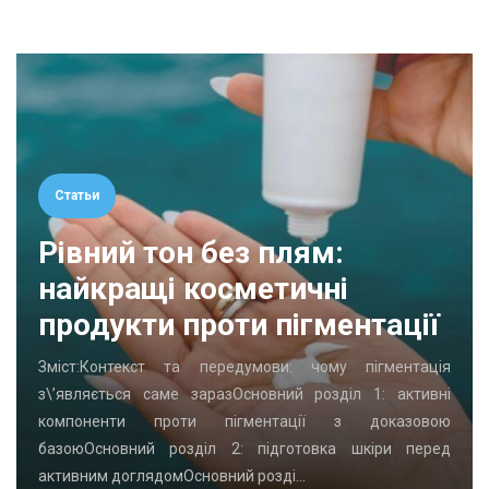
Статьи
Рівний тон без плям:
найкращі косметичні
продукти проти пігментації
Зміст:Контекст та передумови: чому пігментація
з\’являється саме заразОсновний розділ 1: активні
компоненти проти пігментації з доказовою
базоюОсновний розділ 2: підготовка шкіри перед
активним доглядомОсновний розді…