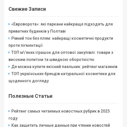
Свежие Записи
«Евроворота»: які паркани найкраще підходять для
приватних будинків у Полтаві
Рівний тон без плям: найкращі косметичні продукти
проти пігментації
ТОП м\’яких іграшок для оптової закупівлі: товари з
високим попитом та швидкою оборотністю
Де можна купити якісний паяльник: рейтинг магазинів
ТОП українських брендів натуральної косметики для
щоденного догляду
Полезные Статьи
Рейтинг самых читаемых новостных рубрик в 2025
году
Как защитить личные данные при чтении новостей