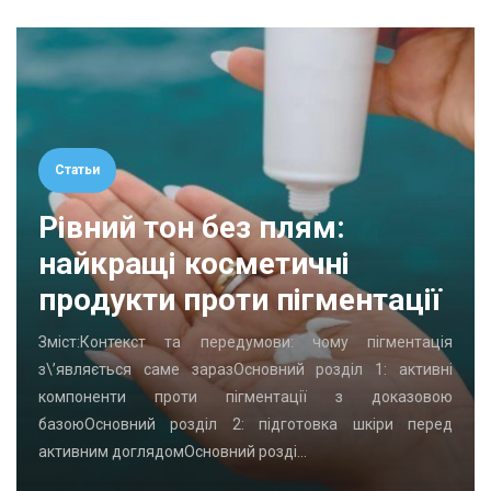
Статьи
Рівний тон без плям:
найкращі косметичні
продукти проти пігментації
Зміст:Контекст та передумови: чому пігментація
з\’являється саме заразОсновний розділ 1: активні
компоненти проти пігментації з доказовою
базоюОсновний розділ 2: підготовка шкіри перед
активним доглядомОсновний розді…