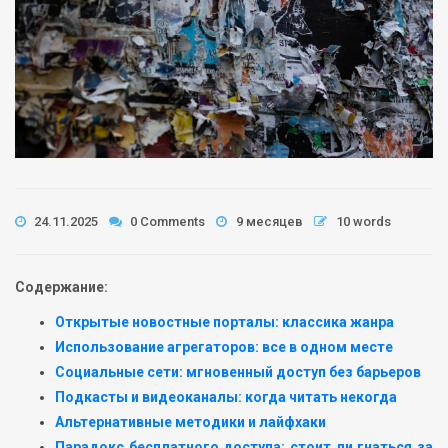
24.11.2025
0 Comments
9 месяцев
10 words
Содержание:
Открытые новостные порталы: классика жанра
Использование агрегаторов: все в одном месте
Социальные сети: мгновенный доступ без барьеров
Подкасты и видеоканалы: когда читать некогда
Альтернативные методики и лайфхаки
Парадокс бесплатного доступа: стоит ли гнаться за