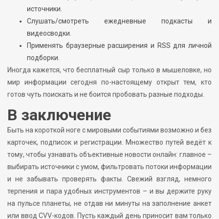
источники.
Слушать/смотреть ежедневные подкасты и
видеосводки.
Применять браузерные расширения и RSS для личной
подборки.
Иногда кажется, что бесплатный сыр только в мышеловке, но
мир информации сегодня по-настоящему открыт тем, кто
готов чуть поискать и не боится пробовать разные подходы.
В заключение
Быть на короткой ноге с мировыми событиями возможно и без
карточек, подписок и регистрации. Множество путей ведёт к
тому, чтобы узнавать объективные новости онлайн: главное –
выбирать источники с умом, фильтровать потоки информации
и не забывать проверять факты. Свежий взгляд, немного
терпения и пара удобных инструментов – и вы держите руку
на пульсе планеты, не отдав ни минуты на заполнение анкет
или ввод CVV-кодов. Пусть каждый день приносит вам только