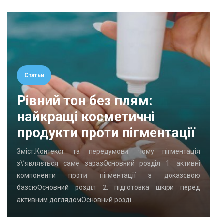
Статьи
Рівний тон без плям:
найкращі косметичні
продукти проти пігментації
Зміст:Контекст та передумови: чому пігментація
з\’являється саме заразОсновний розділ 1: активні
компоненти проти пігментації з доказовою
базоюОсновний розділ 2: підготовка шкіри перед
активним доглядомОсновний розді…