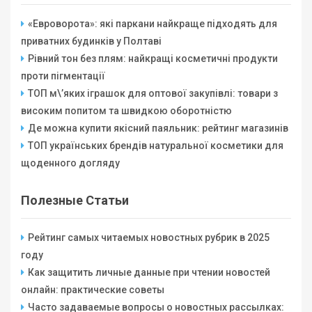
«Евроворота»: які паркани найкраще підходять для
приватних будинків у Полтаві
Рівний тон без плям: найкращі косметичні продукти
проти пігментації
ТОП м\’яких іграшок для оптової закупівлі: товари з
високим попитом та швидкою оборотністю
Де можна купити якісний паяльник: рейтинг магазинів
ТОП українських брендів натуральної косметики для
щоденного догляду
Полезные Статьи
Рейтинг самых читаемых новостных рубрик в 2025
году
Как защитить личные данные при чтении новостей
онлайн: практические советы
Часто задаваемые вопросы о новостных рассылках: