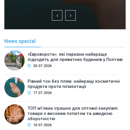
News special
«Евроворота»: які паркани найкраще
підходять для приватних будинків у Полтаві
20.07.2026
Рівний тон без плям: найкращі косметичні
продукти проти пігментації
17.07.2026
ТОП м\’яких іграшок для оптової закупівлі:
товари з високим попитом та швидкою
оборотністю
10.07.2026