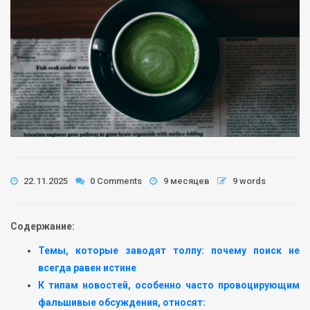
22.11.2025
0 Comments
9 месяцев
9 words
Содержание:
Темы, которые заводят толпу: почему поиск не
всегда равен истине
К типам новостей, особенно часто провоцирующим
фальшивые обсуждения, относят: