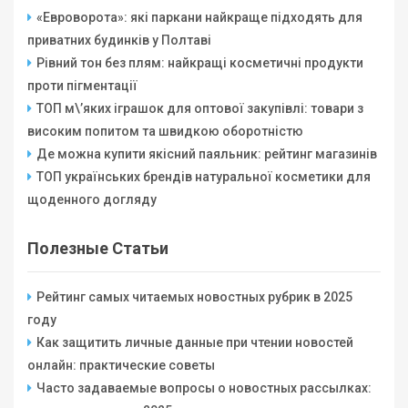
«Евроворота»: які паркани найкраще підходять для
приватних будинків у Полтаві
Рівний тон без плям: найкращі косметичні продукти
проти пігментації
ТОП м\’яких іграшок для оптової закупівлі: товари з
високим попитом та швидкою оборотністю
Де можна купити якісний паяльник: рейтинг магазинів
ТОП українських брендів натуральної косметики для
щоденного догляду
Полезные Статьи
Рейтинг самых читаемых новостных рубрик в 2025
году
Как защитить личные данные при чтении новостей
онлайн: практические советы
Часто задаваемые вопросы о новостных рассылках: