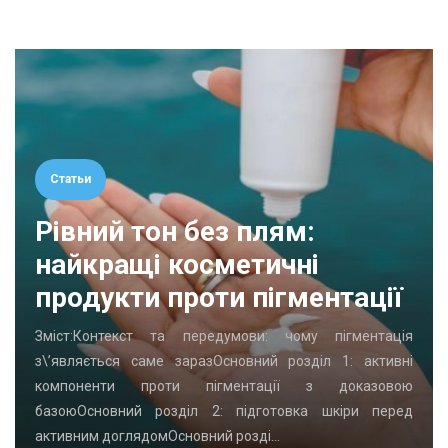
Статьи
Рівний тон без плям:
найкращі косметичні
продукти проти пігментації
Зміст:Контекст та передумови: чому пігментація
з\’являється саме заразОсновний розділ 1: активні
компоненти проти пігментації з доказовою
базоюОсновний розділ 2: підготовка шкіри перед
активним доглядомОсновний розді…