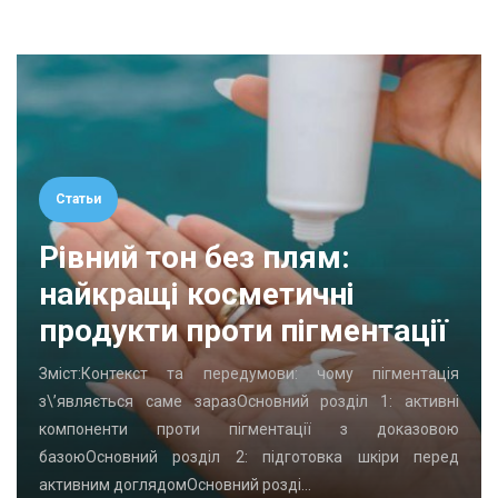
Статьи
Рівний тон без плям:
найкращі косметичні
продукти проти пігментації
Зміст:Контекст та передумови: чому пігментація
з\’являється саме заразОсновний розділ 1: активні
компоненти проти пігментації з доказовою
базоюОсновний розділ 2: підготовка шкіри перед
активним доглядомОсновний розді…