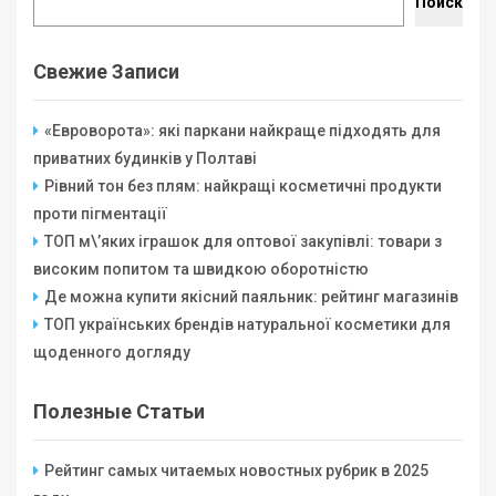
Поиск
Свежие Записи
«Евроворота»: які паркани найкраще підходять для
приватних будинків у Полтаві
Рівний тон без плям: найкращі косметичні продукти
проти пігментації
ТОП м\’яких іграшок для оптової закупівлі: товари з
високим попитом та швидкою оборотністю
Де можна купити якісний паяльник: рейтинг магазинів
ТОП українських брендів натуральної косметики для
щоденного догляду
Полезные Статьи
Рейтинг самых читаемых новостных рубрик в 2025