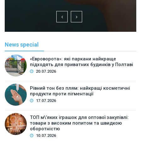
News special
«Евроворота»: які паркани найкраще
підходять для приватних будинків у Полтаві
20.07.2026
Рівний тон без плям: найкращі косметичні
продукти проти пігментації
17.07.2026
ТОП м\’яких іграшок для оптової закупівлі:
товари з високим попитом та швидкою
оборотністю
10.07.2026