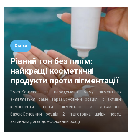
Статьи
Рівний тон без плям:
найкращі косметичні
продукти проти пігментації
Зміст:Контекст та передумови: чому пігментація
з\’являється саме заразОсновний розділ 1: активні
компоненти проти пігментації з доказовою
базоюОсновний розділ 2: підготовка шкіри перед
активним доглядомОсновний розді…