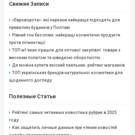
Свежие Записи
«Евроворота»: які паркани найкраще підходять для
приватних будинків у Полтаві
Рівний тон без плям: найкращі косметичні продукти
проти пігментації
ТОП м\’яких іграшок для оптової закупівлі: товари з
високим попитом та швидкою оборотністю
Де можна купити якісний паяльник: рейтинг магазинів
ТОП українських брендів натуральної косметики для
щоденного догляду
Полезные Статьи
Рейтинг самых читаемых новостных рубрик в 2025
году
Как защитить личные данные при чтении новостей