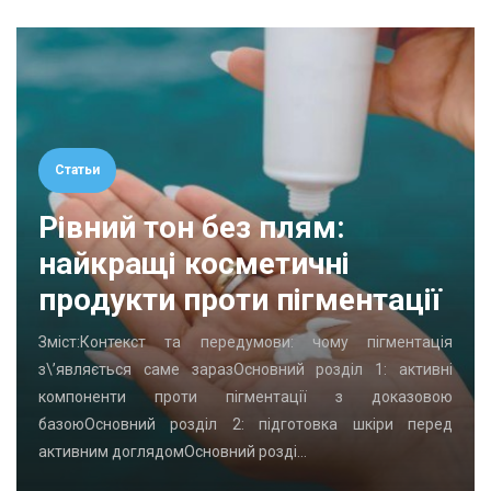
Статьи
Рівний тон без плям:
найкращі косметичні
продукти проти пігментації
Зміст:Контекст та передумови: чому пігментація
з\’являється саме заразОсновний розділ 1: активні
компоненти проти пігментації з доказовою
базоюОсновний розділ 2: підготовка шкіри перед
активним доглядомОсновний розді…