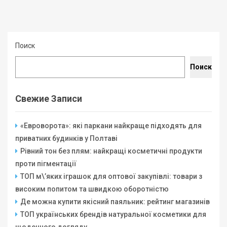
Поиск
Поиск
Свежие Записи
«Евроворота»: які паркани найкраще підходять для
приватних будинків у Полтаві
Рівний тон без плям: найкращі косметичні продукти
проти пігментації
ТОП м\’яких іграшок для оптової закупівлі: товари з
високим попитом та швидкою оборотністю
Де можна купити якісний паяльник: рейтинг магазинів
ТОП українських брендів натуральної косметики для