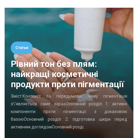
Статьи
Рівний тон без плям:
найкращі косметичні
продукти проти пігментації
Зміст:Контекст та передумови: чому пігментація
з\’являється саме заразОсновний розділ 1: активні
компоненти проти пігментації з доказовою
базоюОсновний розділ 2: підготовка шкіри перед
активним доглядомОсновний розді…