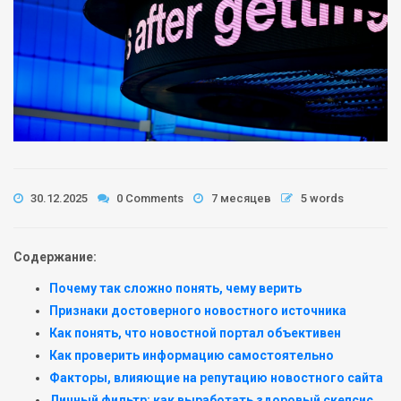
30.12.2025
0 Comments
7 месяцев
5 words
Содержание:
Почему так сложно понять, чему верить
Признаки достоверного новостного источника
Как понять, что новостной портал объективен
Как проверить информацию самостоятельно
Факторы, влияющие на репутацию новостного сайта
Личный фильтр: как выработать здоровый скепсис