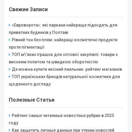
Свежие Записи
«Евроворота»: які паркани найкраще підходять для
приватних будинків у Полтаві
Рівний тон без плям: найкращі косметичні продукти
проти пігментації
ТОП м\’яких іграшок для оптової закупівлі: товари з
високим попитом та швидкою оборотністю
Де можна купити якісний паяльник: рейтинг магазинів
ТОП українських брендів натуральної косметики для
щоденного догляду
Полезные Статьи
Рейтинг самых читаемых новостных рубрик в 2025
году
Как защитить личные данные при чтении новостей