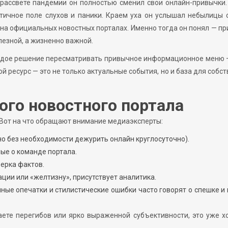
рассвете пандемии он полностью сменил свои онлайн-привычки
тичное поле слухов и паники. Краем уха он услышал небылицы 
 на официальных новостных порталах. Именно тогда он понял — п
лезной, а жизненно важной.
ждое решение пересматривать привычное информационное меню 
 ресурс — это не только актуальные события, но и база для собс
ого новостного портала
 Вот на что обращают внимание медиаэксперты:
но без необходимости дежурить онлайн круглосуточно).
ые о команде портала.
ерка фактов.
ации или «желтизну», присутствует аналитика.
ные опечатки и стилистические ошибки часто говорят о спешке и
аете перегибов или ярко выраженной субъективности, это уже 