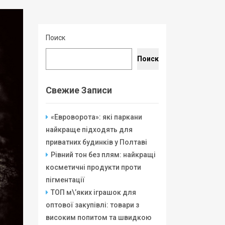
Поиск
Поиск
Свежие Записи
«Евроворота»: які паркани
найкраще підходять для
приватних будинків у Полтаві
Рівний тон без плям: найкращі
косметичні продукти проти
пігментації
ТОП м\’яких іграшок для
оптової закупівлі: товари з
високим попитом та швидкою