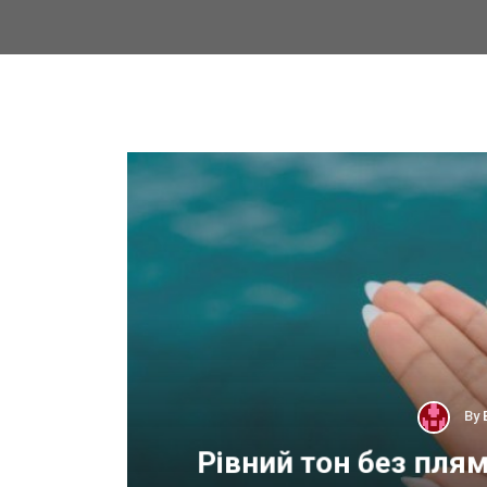
By
 для
Рівний тон без пля