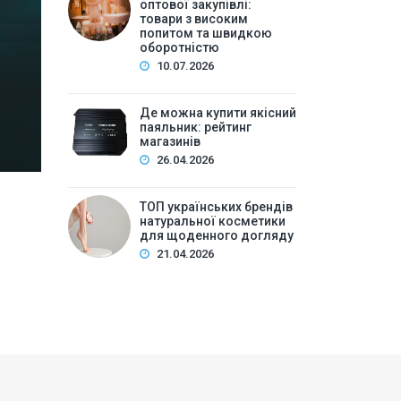
високим попитом та
оптової закупівлі:
товари з високим
попитом та швидкою
Зміст:Історія попиту на м\’які іграшки: від дефіц
оборотністю
оптової закупівлі у 2026 роціKalibri — лідер за асо
10.07.2026
плюшеві звірі …
Де можна купити якісний
паяльник: рейтинг
магазинів
26.04.2026
ТОП українських брендів
натуральної косметики
для щоденного догляду
21.04.2026