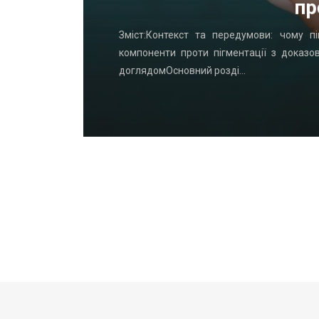
пр
удинку: що
Зміст:Контекст та передумови: чому пі
офнастил —
компоненти проти пігментації з доказо
доглядомОсновний розді…