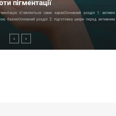
оти пігментації
гментація з\’являється саме заразОсновний розділ 1: активні
вою базоюОсновний розділ 2: підготовка шкіри перед активним