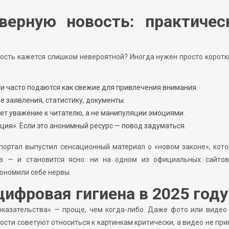
верную новость: практичес
вость кажется слишком невероятной? Иногда нужен просто коротк
ти часто подаются как свежие для привлечения внимания.
е заявления, статистику, документы.
ет уважение к читателю, а не манипуляции эмоциями.
кция». Если это анонимный ресурс — повод задуматься.
портал выпустил сенсационный материал о «новом законе», кот
ов — и становится ясно: ни на одном из официальных сайтов
кономили себе нервы.
ифровая гигиена в 2025 году
оказательства» — проще, чем когда-либо. Даже фото или виде
ости советуют относиться к картинкам критически, а видео не пр