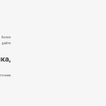
в более
 дайте
ка,
точник