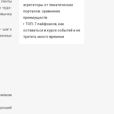
. Ленты
агрегаторы от тематических
о чудо-
порталов: сравнение
ривычка
преимуществ
ТОП-7 лайфхаков, как
— шаг к
оставаться в курсе событий и не
твенных
тратить много времени
 низком
хороший