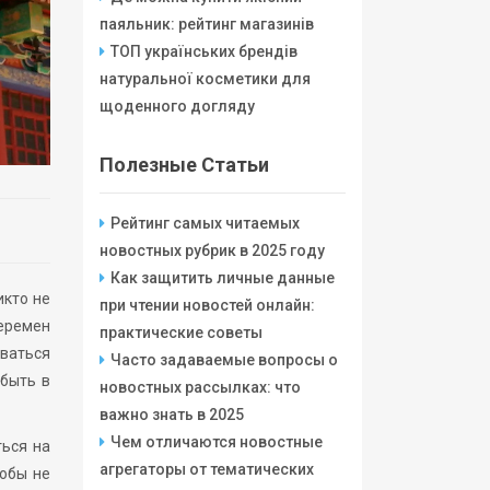
паяльник: рейтинг магазинів
ТОП українських брендів
натуральної косметики для
щоденного догляду
Полезные Статьи
Рейтинг самых читаемых
новостных рубрик в 2025 году
Как защитить личные данные
икто не
при чтении новостей онлайн:
перемен
практические советы
аваться
Часто задаваемые вопросы о
 быть в
новостных рассылках: что
важно знать в 2025
Чем отличаются новостные
ться на
агрегаторы от тематических
тобы не