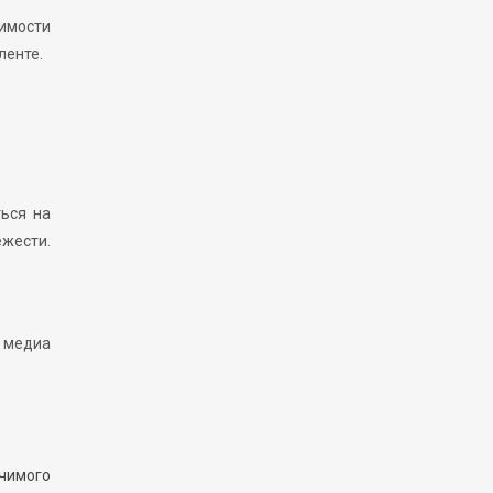
димости
ленте.
ься на
ежести.
 медиа
ачимого