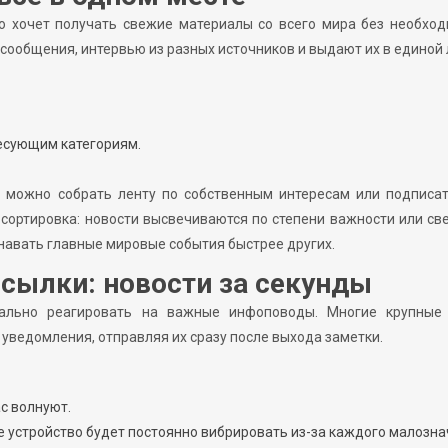
то хочет получать свежие материалы со всего мира без необхо
 сообщения, интервью из разных источников и выдают их в единой 
есующим категориям.
 можно собрать ленту по собственным интересам или подписат
 сортировка: новости высвечиваются по степени важности или св
знавать главные мировые события быстрее других.
сылки: новости за секунды
ально реагировать на важные инфоповоды. Многие крупные
уведомления, отправляя их сразу после выхода заметки.
с волнуют.
е устройство будет постоянно вибрировать из-за каждого малозн