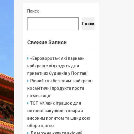
Поиск
Поиск
Свежие Записи
«Евроворота»: які паркани
найкраще підходять для
приватних будинків у Полтаві
Рівний тон без плям: найкращі
косметичні продукти проти
пігментації
ТОП м\’яких іграшок для
оптової закупівлі: товари з
високим попитом та швидкою
оборотністю
Де можна купити якісний