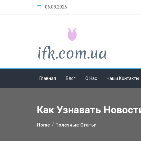
Skip
06.08.2026
to
content
Главная
Блог
О Нас
Наши Контакты
Как Узнавать Новост
Home
Полезные Статьи