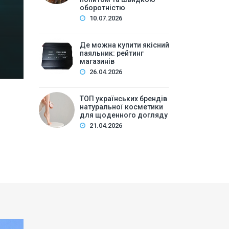
Зміст:Історія попиту на м\’які іграшки: від дефіц
оборотністю
оптової закупівлі у 2026 роціKalibri — лідер за асо
10.07.2026
плюшеві звірі …
Де можна купити якісний
паяльник: рейтинг
магазинів
26.04.2026
ТОП українських брендів
натуральної косметики
для щоденного догляду
21.04.2026