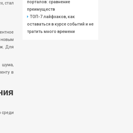
порталов: сравнение
х, стал
преимуществ
ТОП-7 лайфхаков, как
оставаться в курсе событий и не
тратить много времени
ентное
 новым
аж. Для
 шума,
ленту в
ния
о среди