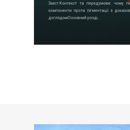
удинку: що
Зміст:Контекст та передумови: чому пі
офнастил —
компоненти проти пігментації з доказо
доглядомОсновний розді…