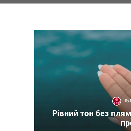
By
 для
Рівний тон без пля
пр