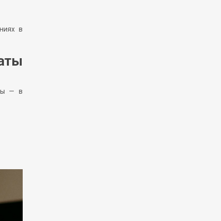
ниях в
аты
цы — в
.