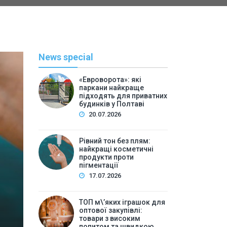
News special
«Евроворота»: які
паркани найкраще
підходять для приватних
будинків у Полтаві
20.07.2026
Рівний тон без плям:
найкращі косметичні
С
продукти проти
пігментації
By
Васильева 
17.07.2026
ТОП м\’яких іграшок для 
ТОП м\’яких іграшок для
високим попитом та
оптової закупівлі:
товари з високим
попитом та швидкою