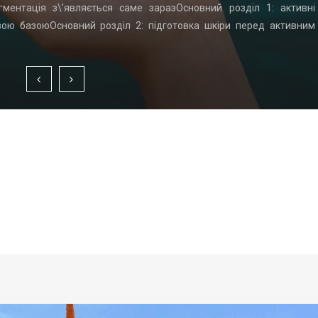
гментація з\’являється саме заразОсновний розділ 1: активні
вою базоюОсновний розділ 2: підготовка шкіри перед активним