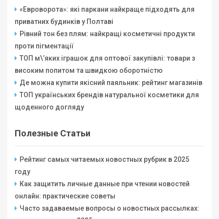
«Евроворота»: які паркани найкраще підходять для
приватних будинків у Полтаві
Рівний тон без плям: найкращі косметичні продукти
проти пігментації
ТОП м\’яких іграшок для оптової закупівлі: товари з
високим попитом та швидкою оборотністю
Де можна купити якісний паяльник: рейтинг магазинів
ТОП українських брендів натуральної косметики для
щоденного догляду
Полезные Статьи
Рейтинг самых читаемых новостных рубрик в 2025
году
Как защитить личные данные при чтении новостей
онлайн: практические советы
Часто задаваемые вопросы о новостных рассылках: