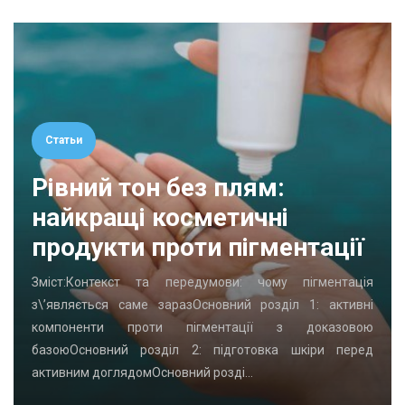
Статьи
Рівний тон без плям:
найкращі косметичні
продукти проти пігментації
Зміст:Контекст та передумови: чому пігментація
з\’являється саме заразОсновний розділ 1: активні
компоненти проти пігментації з доказовою
базоюОсновний розділ 2: підготовка шкіри перед
активним доглядомОсновний розді…