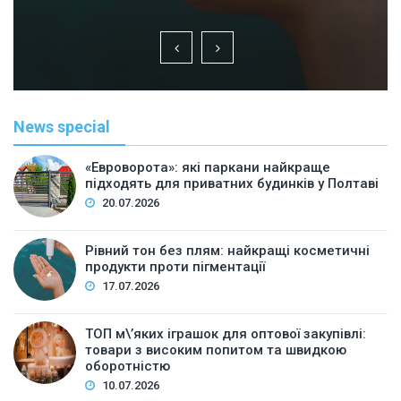
News special
«Евроворота»: які паркани найкраще
підходять для приватних будинків у Полтаві
20.07.2026
Рівний тон без плям: найкращі косметичні
продукти проти пігментації
17.07.2026
ТОП м\’яких іграшок для оптової закупівлі:
товари з високим попитом та швидкою
оборотністю
10.07.2026