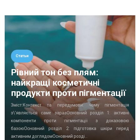
Статьи
Рівний тон без плям:
найкращі косметичні
продукти проти пігментації
Зміст:Контекст та передумови: чому пігментація
з\’являється саме заразОсновний розділ 1: активні
компоненти проти пігментації з доказовою
базоюОсновний розділ 2: підготовка шкіри перед
активним доглядомОсновний розді…