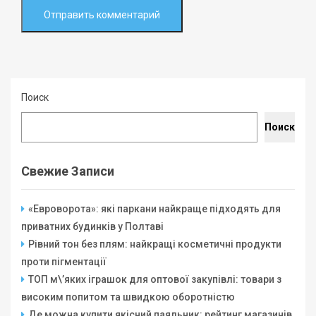
Поиск
Поиск
Свежие Записи
«Евроворота»: які паркани найкраще підходять для
приватних будинків у Полтаві
Рівний тон без плям: найкращі косметичні продукти
проти пігментації
ТОП м\’яких іграшок для оптової закупівлі: товари з
високим попитом та швидкою оборотністю
Де можна купити якісний паяльник: рейтинг магазинів