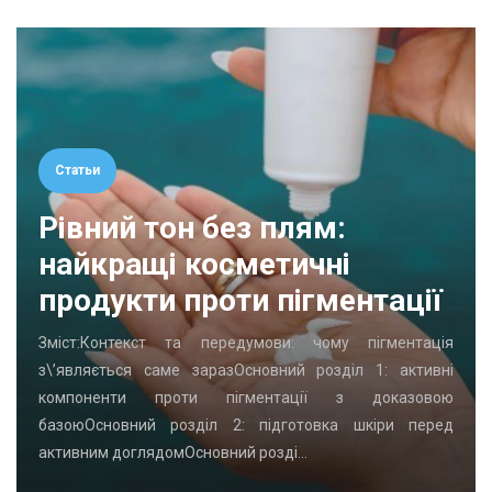
Статьи
Рівний тон без плям:
найкращі косметичні
продукти проти пігментації
Зміст:Контекст та передумови: чому пігментація
з\’являється саме заразОсновний розділ 1: активні
компоненти проти пігментації з доказовою
базоюОсновний розділ 2: підготовка шкіри перед
активним доглядомОсновний розді…