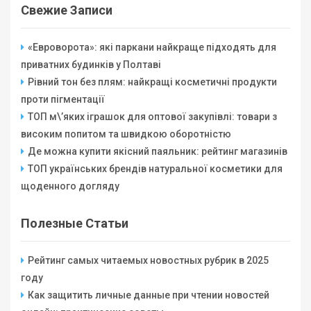
Свежие Записи
«Евроворота»: які паркани найкраще підходять для
приватних будинків у Полтаві
Рівний тон без плям: найкращі косметичні продукти
проти пігментації
ТОП м\’яких іграшок для оптової закупівлі: товари з
високим попитом та швидкою оборотністю
Де можна купити якісний паяльник: рейтинг магазинів
ТОП українських брендів натуральної косметики для
щоденного догляду
Полезные Статьи
Рейтинг самых читаемых новостных рубрик в 2025
году
Как защитить личные данные при чтении новостей