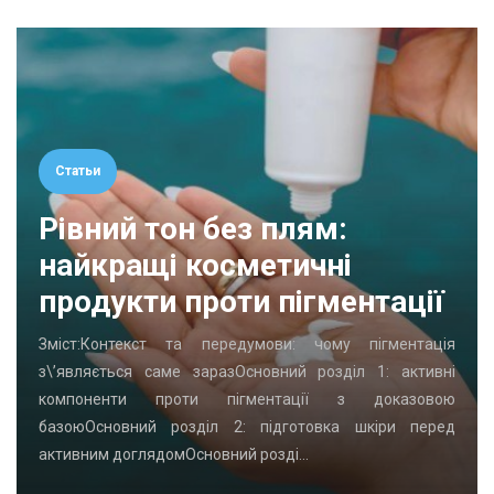
Статьи
Рівний тон без плям:
найкращі косметичні
продукти проти пігментації
Зміст:Контекст та передумови: чому пігментація
з\’являється саме заразОсновний розділ 1: активні
компоненти проти пігментації з доказовою
базоюОсновний розділ 2: підготовка шкіри перед
активним доглядомОсновний розді…