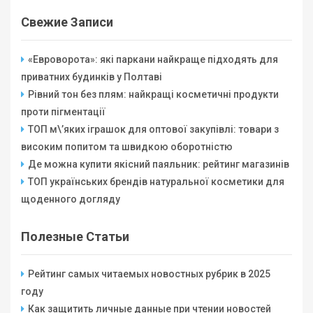
Свежие Записи
«Евроворота»: які паркани найкраще підходять для
приватних будинків у Полтаві
Рівний тон без плям: найкращі косметичні продукти
проти пігментації
ТОП м\’яких іграшок для оптової закупівлі: товари з
високим попитом та швидкою оборотністю
Де можна купити якісний паяльник: рейтинг магазинів
ТОП українських брендів натуральної косметики для
щоденного догляду
Полезные Статьи
Рейтинг самых читаемых новостных рубрик в 2025
году
Как защитить личные данные при чтении новостей