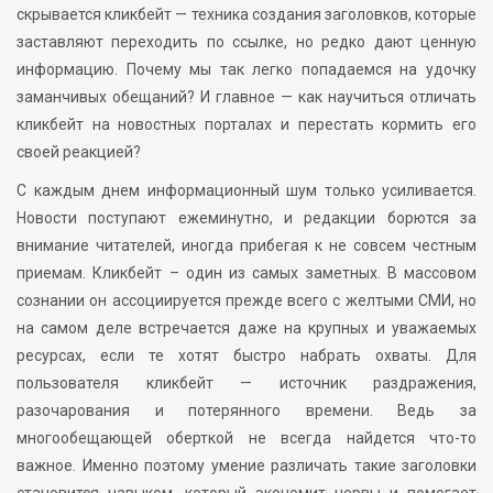
скрывается кликбейт — техника создания заголовков, которые
заставляют переходить по ссылке, но редко дают ценную
информацию. Почему мы так легко попадаемся на удочку
заманчивых обещаний? И главное — как научиться отличать
кликбейт на новостных порталах и перестать кормить его
своей реакцией?
С каждым днем информационный шум только усиливается.
Новости поступают ежеминутно, и редакции борются за
внимание читателей, иногда прибегая к не совсем честным
приемам. Кликбейт – один из самых заметных. В массовом
сознании он ассоциируется прежде всего с желтыми СМИ, но
на самом деле встречается даже на крупных и уважаемых
ресурсах, если те хотят быстро набрать охваты. Для
пользователя кликбейт — источник раздражения,
разочарования и потерянного времени. Ведь за
многообещающей оберткой не всегда найдется что-то
важное. Именно поэтому умение различать такие заголовки
становится навыком, который экономит нервы и помогает