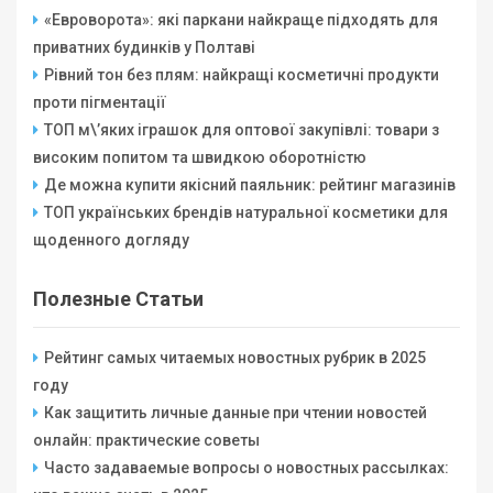
«Евроворота»: які паркани найкраще підходять для
приватних будинків у Полтаві
Рівний тон без плям: найкращі косметичні продукти
проти пігментації
ТОП м\’яких іграшок для оптової закупівлі: товари з
високим попитом та швидкою оборотністю
Де можна купити якісний паяльник: рейтинг магазинів
ТОП українських брендів натуральної косметики для
щоденного догляду
Полезные Статьи
Рейтинг самых читаемых новостных рубрик в 2025
году
Как защитить личные данные при чтении новостей
онлайн: практические советы
Часто задаваемые вопросы о новостных рассылках: