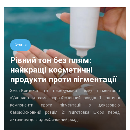
Статьи
Рівний тон без плям:
найкращі косметичні
продукти проти пігментації
Зміст:Контекст та передумови: чому пігментація
з\’являється саме заразОсновний розділ 1: активні
компоненти проти пігментації з доказовою
базоюОсновний розділ 2: підготовка шкіри перед
активним доглядомОсновний розді…