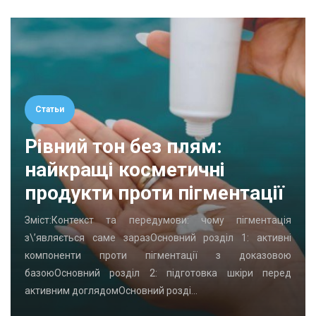
Статьи
Рівний тон без плям:
найкращі косметичні
продукти проти пігментації
Зміст:Контекст та передумови: чому пігментація
з\’являється саме заразОсновний розділ 1: активні
компоненти проти пігментації з доказовою
базоюОсновний розділ 2: підготовка шкіри перед
активним доглядомОсновний розді…