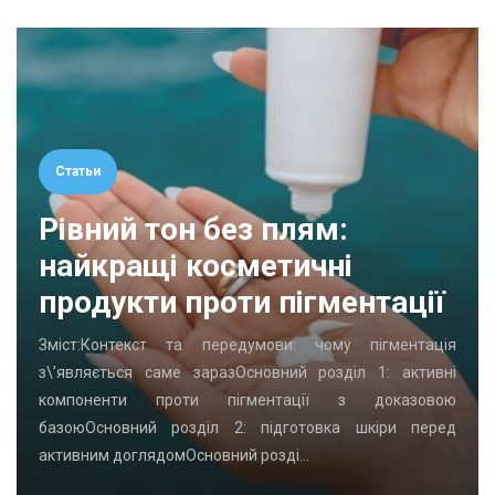
Статьи
Рівний тон без плям:
найкращі косметичні
продукти проти пігментації
Зміст:Контекст та передумови: чому пігментація
з\’являється саме заразОсновний розділ 1: активні
компоненти проти пігментації з доказовою
базоюОсновний розділ 2: підготовка шкіри перед
активним доглядомОсновний розді…