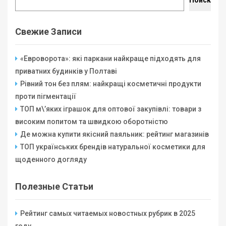
Свежие Записи
«Евроворота»: які паркани найкраще підходять для
приватних будинків у Полтаві
Рівний тон без плям: найкращі косметичні продукти
проти пігментації
ТОП м\’яких іграшок для оптової закупівлі: товари з
високим попитом та швидкою оборотністю
Де можна купити якісний паяльник: рейтинг магазинів
ТОП українських брендів натуральної косметики для
щоденного догляду
Полезные Статьи
Рейтинг самых читаемых новостных рубрик в 2025
году