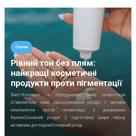
Статьи
Рівний тон без плям:
найкращі косметичні
продукти проти пігментації
Зміст:Контекст та передумови: чому пігментація
з\’являється саме заразОсновний розділ 1: активні
компоненти проти пігментації з доказовою
базоюОсновний розділ 2: підготовка шкіри перед
активним доглядомОсновний розді…