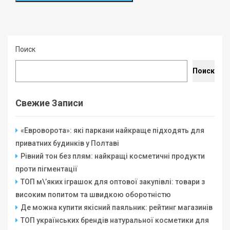
Поиск
Поиск
Свежие Записи
«Евроворота»: які паркани найкраще підходять для
приватних будинків у Полтаві
Рівний тон без плям: найкращі косметичні продукти
проти пігментації
ТОП м\’яких іграшок для оптової закупівлі: товари з
високим попитом та швидкою оборотністю
Де можна купити якісний паяльник: рейтинг магазинів
ТОП українських брендів натуральної косметики для