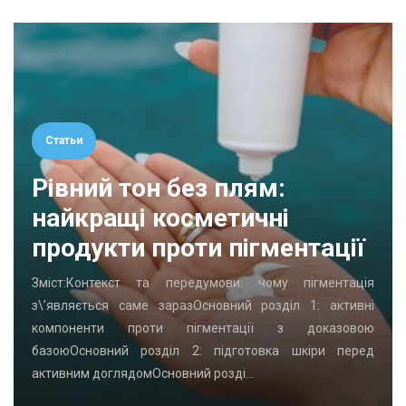
Статьи
Рівний тон без плям:
найкращі косметичні
продукти проти пігментації
Зміст:Контекст та передумови: чому пігментація
з\’являється саме заразОсновний розділ 1: активні
компоненти проти пігментації з доказовою
базоюОсновний розділ 2: підготовка шкіри перед
активним доглядомОсновний розді…