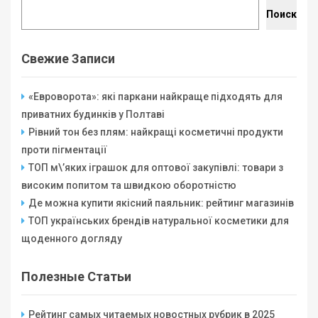
Поиск
Свежие Записи
«Евроворота»: які паркани найкраще підходять для
приватних будинків у Полтаві
Рівний тон без плям: найкращі косметичні продукти
проти пігментації
ТОП м\’яких іграшок для оптової закупівлі: товари з
високим попитом та швидкою оборотністю
Де можна купити якісний паяльник: рейтинг магазинів
ТОП українських брендів натуральної косметики для
щоденного догляду
Полезные Статьи
Рейтинг самых читаемых новостных рубрик в 2025