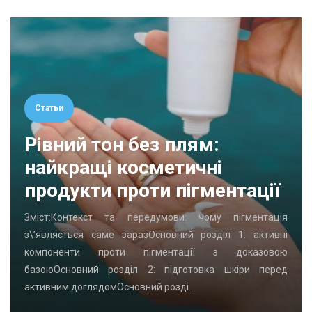
Статьи
Рівний тон без плям:
найкращі косметичні
продукти проти пігментації
Зміст:Контекст та передумови: чому пігментація
з\’являється саме заразОсновний розділ 1: активні
компоненти проти пігментації з доказовою
базоюОсновний розділ 2: підготовка шкіри перед
активним доглядомОсновний розді…