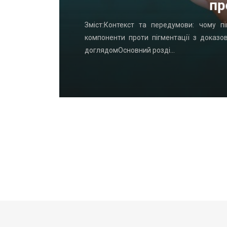
пр
удинку: що
Зміст:Контекст та передумови: чому пі
офнастил —
компоненти проти пігментації з доказо
доглядомОсновний розді…