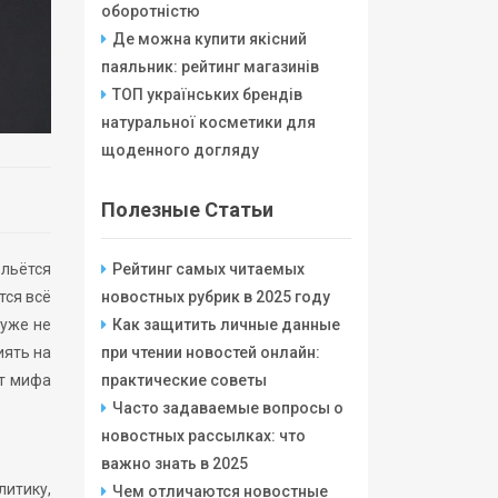
оборотністю
Де можна купити якісний
паяльник: рейтинг магазинів
ТОП українських брендів
натуральної косметики для
щоденного догляду
Полезные Статьи
 льётся
Рейтинг самых читаемых
тся всё
новостных рубрик в 2025 году
 уже не
Как защитить личные данные
иять на
при чтении новостей онлайн:
от мифа
практические советы
Часто задаваемые вопросы о
новостных рассылках: что
важно знать в 2025
литику,
Чем отличаются новостные