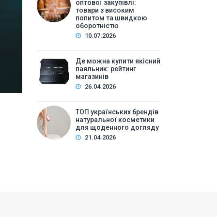
високим попитом та
оптової закупівлі:
товари з високим
попитом та швидкою
Зміст:Історія попиту на м\’які іграшки: від дефіц
оборотністю
оптової закупівлі у 2026 роціKalibri — лідер за асо
10.07.2026
плюшеві звірі …
Де можна купити якісний
паяльник: рейтинг
магазинів
26.04.2026
ТОП українських брендів
натуральної косметики
для щоденного догляду
21.04.2026