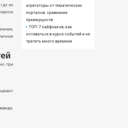
 где их
агрегаторы от тематических
новится
порталов: сравнение
преимуществ
ТОП-7 лайфхаков, как
нения,
оставаться в курсе событий и не
личная
тратить много времени
тей
жно при
азывают
оманде,