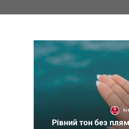
By
 для
Рівний тон без пля