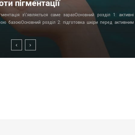
оти пігментації
гментація з\’являється саме заразОсновний розділ 1: активні
вою базоюОсновний розділ 2: підготовка шкіри перед активним