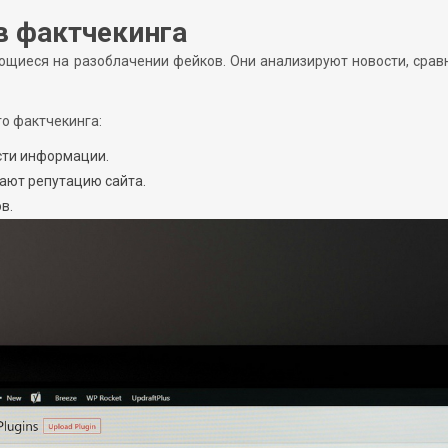
в фактчекинга
ющиеся на разоблачении фейков. Они анализируют новости, сра
о фактчекинга:
сти информации.
ают репутацию сайта.
в.