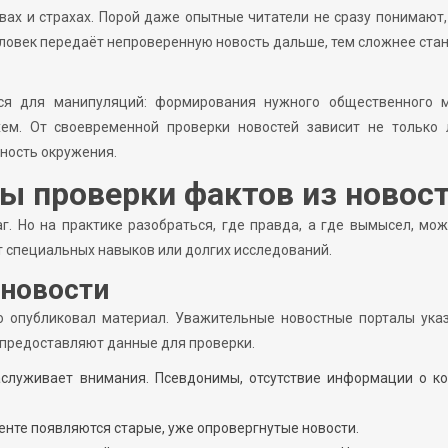
вах и страхах. Порой даже опытные читатели не сразу понимают,
еловек передаёт непроверенную новость дальше, тем сложнее ста
ся для манипуляций: формирования нужного общественного м
ем. От своевременной проверки новостей зависит не только 
ность окружения.
 проверки фактов из новос
. Но на практике разобраться, где правда, а где вымысел, мо
т специальных навыков или долгих исследований.
 новости
то опубликовал материал. Уважительные новостные порталы ук
, предоставляют данные для проверки.
заслуживает внимания. Псевдонимы, отсутствие информации о к
ленте появляются старые, уже опровергнутые новости.