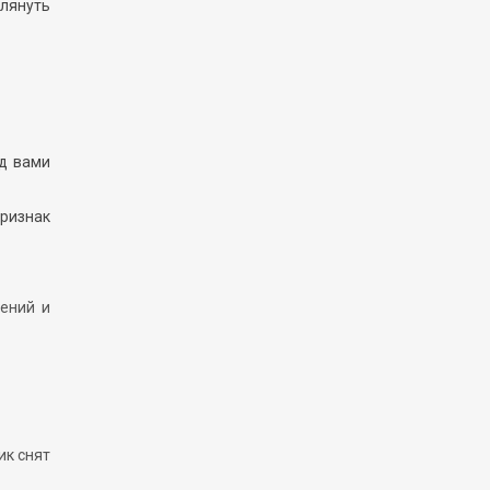
глянуть
ед вами
ризнак
ений и
ик снят