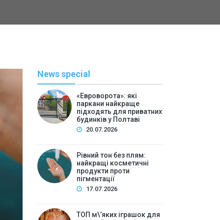
News special
«Евроворота»: які
паркани найкраще
підходять для приватних
будинків у Полтаві
20.07.2026
Рівний тон без плям:
найкращі косметичні
С
продукти проти
пігментації
By
Васильева 
17.07.2026
ТОП м\’яких іграшок для 
ТОП м\’яких іграшок для