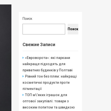
Поиск
Поиск
Свежие Записи
«Евроворота»: які паркани
найкраще підходять для
приватних будинків у Полтаві
Рівний тон без плям: найкращі
косметичні продукти проти
пігментації
ТОП м\’яких іграшок для
оптової закупівлі: товари з
високим попитом та швидкою