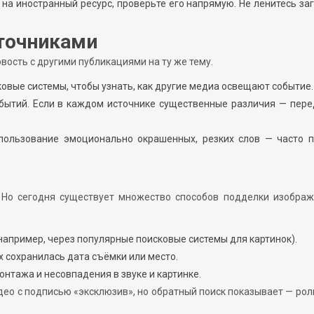
 на иностранный ресурс, проверьте его напрямую. Не ленитесь за
сточниками
вость с другими публикациями на ту же тему.
ковые системы, чтобы узнать, как другие медиа освещают событие.
событий. Если в каждом источнике существенные различия — пер
пользование эмоционально окрашенных, резких слов — часто п
 Но сегодня существует множество способов подделки изображ
например, через популярные поисковые системы для картинок).
 сохранилась дата съёмки или место.
онтажа и несовпадения в звуке и картинке.
део с подписью «эксклюзив», но обратный поиск показывает — рол