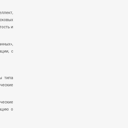
еллект,
сковых
тость и
нных»,
ации, с
ы типа
ческие
ические
ацию о