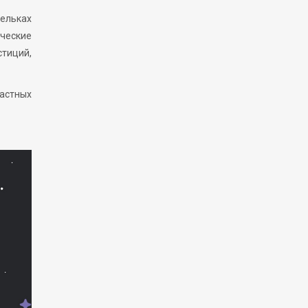
шельках
ические
стиций,
частных