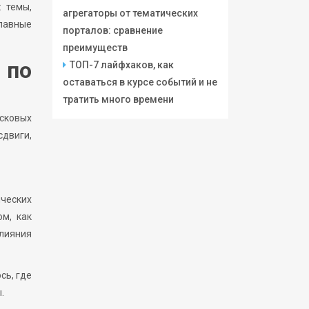
: темы,
агрегаторы от тематических
главные
порталов: сравнение
преимуществ
 по
ТОП-7 лайфхаков, как
оставаться в курсе событий и не
тратить много времени
исковых
двиги,
ических
м, как
влияния
сь, где
.