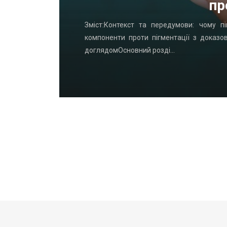
пр
удинку: що
Зміст:Контекст та передумови: чому пі
офнастил —
компоненти проти пігментації з доказо
доглядомОсновний розді…