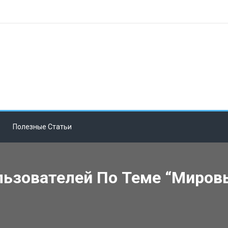
Полезные Статьи
ьзователей По Теме “мировы