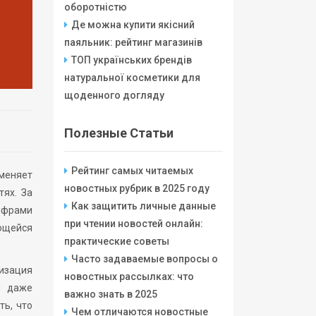
оборотністю
Де можна купити якісний
паяльник: рейтинг магазинів
ТОП українських брендів
натуральної косметики для
щоденного догляду
Полезные Статьи
Рейтинг самых читаемых
 меняет
новостных рубрик в 2025 году
ях. За
Как защитить личные данные
ифрами
при чтении новостей онлайн:
яющейся
практические советы
Часто задаваемые вопросы о
лизация
новостных рассылках: что
и даже
важно знать в 2025
ть, что
Чем отличаются новостные