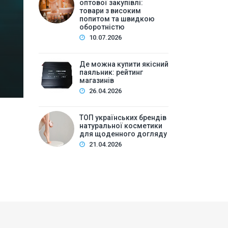
високим попитом та
оптової закупівлі:
товари з високим
попитом та швидкою
Зміст:Історія попиту на м\’які іграшки: від дефіц
оборотністю
оптової закупівлі у 2026 роціKalibri — лідер за асо
10.07.2026
плюшеві звірі …
Де можна купити якісний
паяльник: рейтинг
магазинів
26.04.2026
ТОП українських брендів
натуральної косметики
для щоденного догляду
21.04.2026