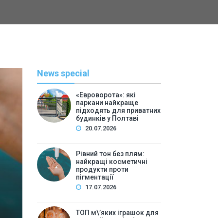
News special
«Евроворота»: які
паркани найкраще
підходять для приватних
будинків у Полтаві
20.07.2026
Рівний тон без плям:
найкращі косметичні
С
продукти проти
пігментації
By
Васильева 
17.07.2026
ТОП м\’яких іграшок для 
ТОП м\’яких іграшок для