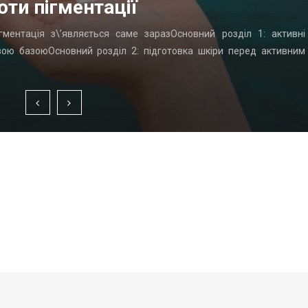
оти пігментації
гментація з\’являється саме заразОсновний розділ 1: активні
вою базоюОсновний розділ 2: підготовка шкіри перед активним