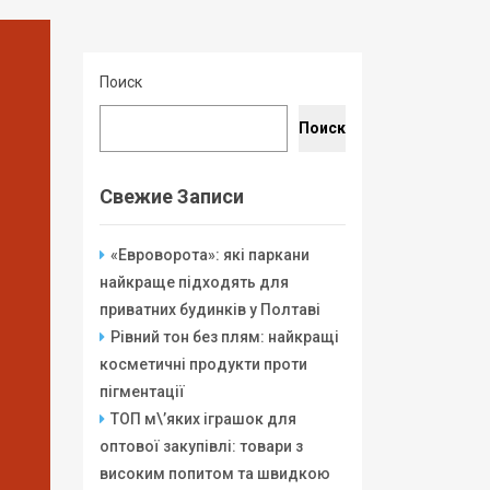
Поиск
Поиск
Свежие Записи
«Евроворота»: які паркани
найкраще підходять для
приватних будинків у Полтаві
Рівний тон без плям: найкращі
косметичні продукти проти
пігментації
ТОП м\’яких іграшок для
оптової закупівлі: товари з
високим попитом та швидкою