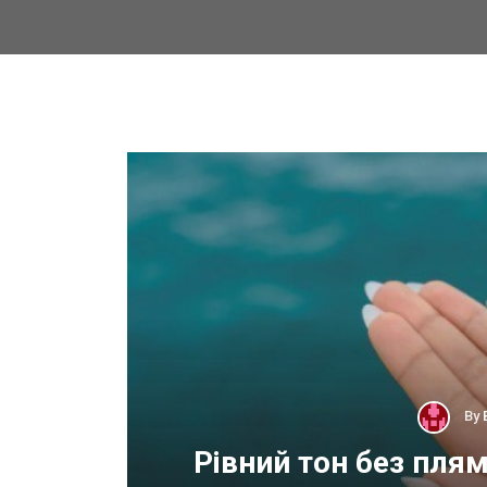
By
 для
Рівний тон без пля