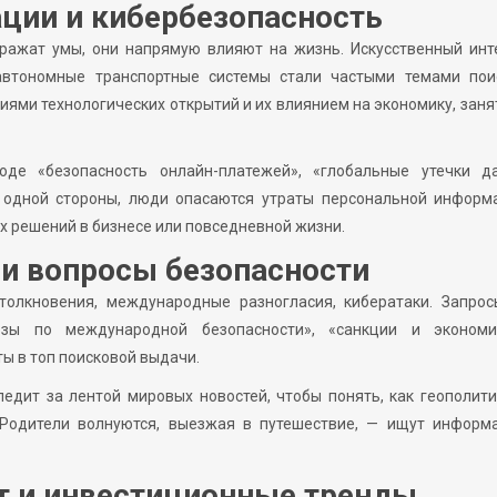
ции и кибербезопасность
ражат умы, они напрямую влияют на жизнь. Искусственный инт
автономные транспортные системы стали частыми темами пои
иями технологических открытий и их влиянием на экономику, заня
де «безопасность онлайн-платежей», «глобальные утечки да
С одной стороны, люди опасаются утраты персональной информ
х решений в бизнесе или повседневной жизни.
и вопросы безопасности
толкновения, международные разногласия, кибератаки. Запрос
озы по международной безопасности», «санкции и экономи
ы в топ поисковой выдачи.
едит за лентой мировых новостей, чтобы понять, как геополит
 Родители волнуются, выезжая в путешествие, — ищут информ
т и инвестиционные тренды