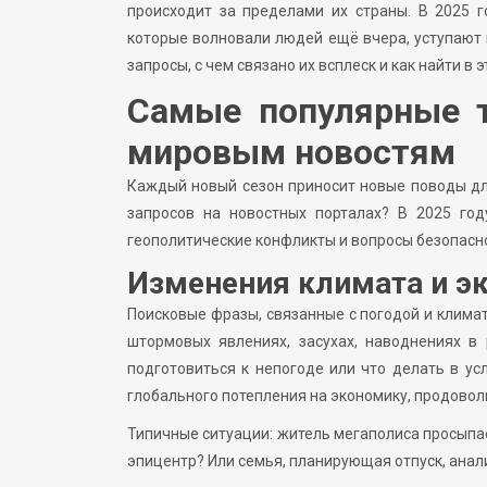
происходит за пределами их страны. В 2025 г
которые волновали людей ещё вчера, уступают
запросы, с чем связано их всплеск и как найти в
Самые популярные т
мировым новостям
Каждый новый сезон приносит новые поводы для
запросов на новостных порталах? В 2025 год
геополитические конфликты и вопросы безопасн
Изменения климата и э
Поисковые фразы, связанные с погодой и клима
штормовых явлениях, засухах, наводнениях в
подготовиться к непогоде или что делать в ус
глобального потепления на экономику, продовол
Типичные ситуации: житель мегаполиса просыпает
эпицентр? Или семья, планирующая отпуск, анал