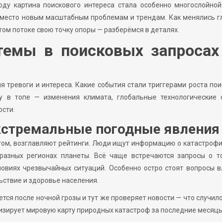
оду картина поискового интереса стала особенно многослойной
 место новым масштабным проблемам и трендам. Как менялись 
 этом потоке свою точку опоры — разберёмся в деталях.
емы в поисковых запросах
 тревоги и интереса. Какие события стали триггерами роста по
у в топе — изменения климата, глобальные технологические с
ости.
кстремальные погодные явления
том, возглавляют рейтинги. Люди ищут информацию о катастроф
 разных регионах планеты. Всё чаще встречаются запросы о то
ловиях чрезвычайных ситуаций. Особенно остро стоят вопросы 
ьствие и здоровье населения.
ся после ночной грозы и тут же проверяет новости — что случило
изирует мировую карту природных катастроф за последние месяцы