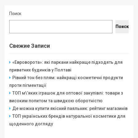
Поиск
Поиск
Свежие Записи
«Евроворота»: які паркани найкраще підходять для
приватних будинків у Полтаві
Рівний тон без плям: найкращі косметичні продукти
проти пігментації
ТОП м\’яких іграшок для оптової закупівлі: товари з
високим попитом та швидкою оборотністю
Де можна купити якісний паяльник: рейтинг магазинів
ТОП українських брендів натуральної косметики для
щоденного догляду