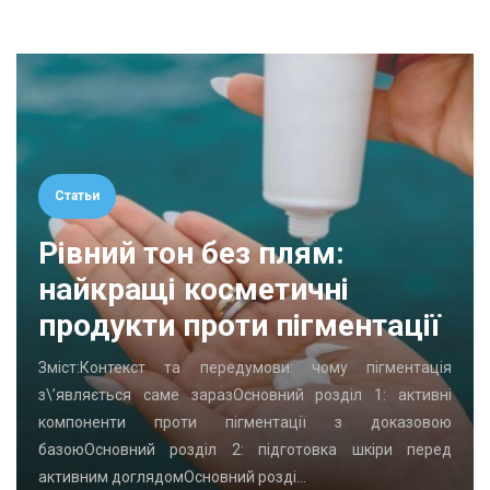
Статьи
Рівний тон без плям:
найкращі косметичні
продукти проти пігментації
Зміст:Контекст та передумови: чому пігментація
з\’являється саме заразОсновний розділ 1: активні
компоненти проти пігментації з доказовою
базоюОсновний розділ 2: підготовка шкіри перед
активним доглядомОсновний розді…