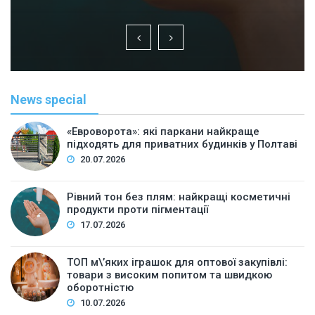
News special
«Евроворота»: які паркани найкраще
підходять для приватних будинків у Полтаві
20.07.2026
Рівний тон без плям: найкращі косметичні
продукти проти пігментації
17.07.2026
ТОП м\’яких іграшок для оптової закупівлі:
товари з високим попитом та швидкою
оборотністю
10.07.2026