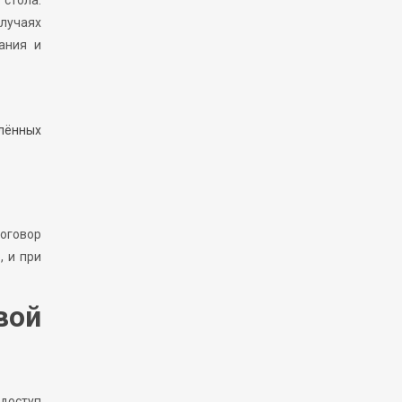
стола.
случаях
ания и
лённых
оговор
, и при
вой
 доступ