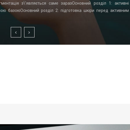
гментація з\’являється саме заразОсновний розділ 1: активні
вою базоюОсновний розділ 2: підготовка шкіри перед активним