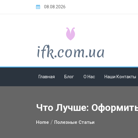
Skip
08.08.2026
to
content
Главная
Блог
О Нас
Наши Контакты
Что Лучше: Оформит
Home
Полезные Статьи