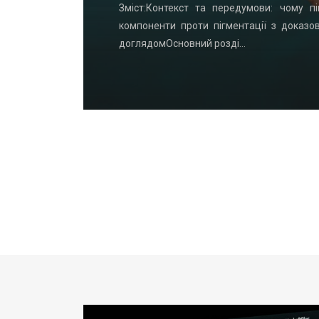
удинку: що
Зміст:Контекст та передумови: чому пі
офнастил —
компоненти проти пігментації з доказо
доглядомОсновний розді…