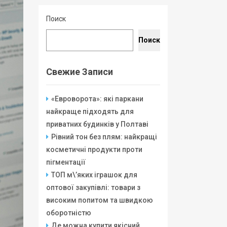
Поиск
Поиск
Свежие Записи
«Евроворота»: які паркани
найкраще підходять для
приватних будинків у Полтаві
Рівний тон без плям: найкращі
косметичні продукти проти
пігментації
ТОП м\’яких іграшок для
оптової закупівлі: товари з
високим попитом та швидкою
оборотністю
Де можна купити якісний