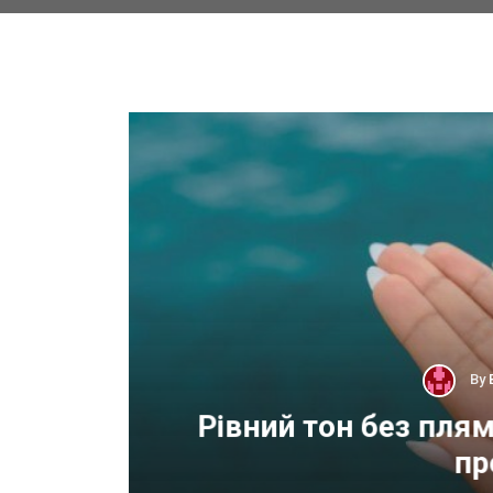
By
 для
Рівний тон без пля
пр