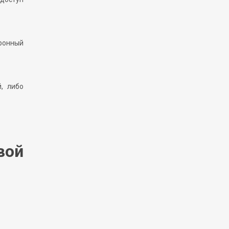
тронный
, либо
вой