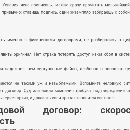
у. Условия ясно прописаны, можно сразу прочитать мельчайший
ё привычно: ставишь подпись, один экземпляр забираешь с собой
ать именно с физическими договорами, не разбирались в ци
вить оригинал. Нет страха потерять доступ из-за сбоя в сист
я надёжнее, чем виртуальные файлы, особенно в вопросах тр
ваются не такими уж и незыблемыми. Вспомните неловкую сит
яет договор. Суд или новая компания требуют подтверждение с
ь теряет архив, и доказать свои права становится сложнее.
довой договор: скорос
сть