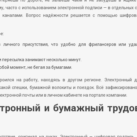
теряешь по дороге, не зальёшь чаем и не забудешь в ящике 
у, часто с использованием электронной подписи — в отдельных 
 каналами. Вопрос надёжности решается с помощью шифров
е:
 личного присутствия, что удобно для фрилансеров или уда
 пересылка занимают несколько минут.
юбой момент, не бегая за бумагами.
роился на работу, находясь в другом регионе. Электронный д
кой спешки, бумажной волокиты и поездок. Всё зафиксировано
ектронной почты или в личном кабинете на портале компании.
ктронный и бумажный трудо
тствие, оригинал на руках. Электронный — цифровая подпись,