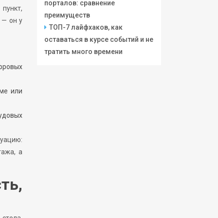
порталов: сравнение
 пункт,
преимуществ
 — он у
ТОП-7 лайфхаков, как
оставаться в курсе событий и не
тратить много времени
фровых
еме или
удовых
уацию:
тажа, а
ть,