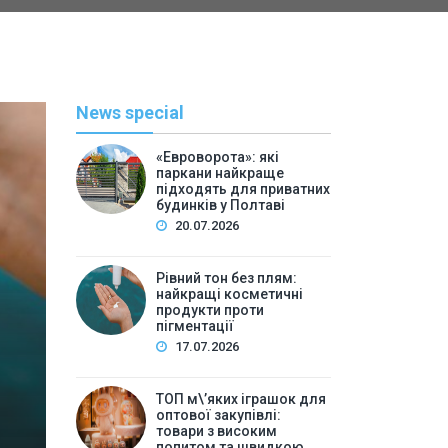
News special
«Евроворота»: які
паркани найкраще
підходять для приватних
будинків у Полтаві
20.07.2026
Рівний тон без плям:
найкращі косметичні
С
продукти проти
пігментації
By
Васильева 
17.07.2026
ТОП м\’яких іграшок для 
ТОП м\’яких іграшок для
високим попитом та
оптової закупівлі:
товари з високим
попитом та швидкою