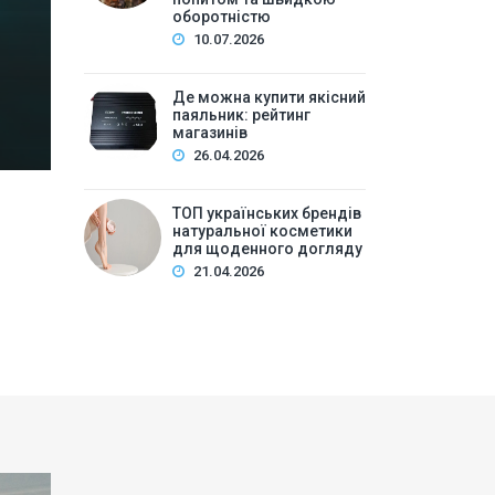
Зміст:Історія попиту на м\’які іграшки: від дефіц
оборотністю
оптової закупівлі у 2026 роціKalibri — лідер за асо
10.07.2026
плюшеві звірі …
Де можна купити якісний
паяльник: рейтинг
магазинів
26.04.2026
ТОП українських брендів
натуральної косметики
для щоденного догляду
21.04.2026