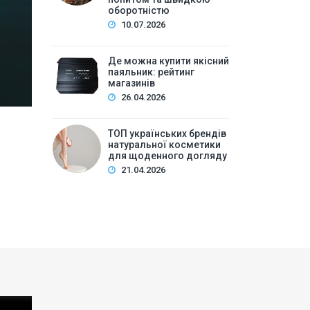
Зміст:Історія попиту на м\’які іграшки: від дефіц
оборотністю
оптової закупівлі у 2026 роціKalibri — лідер за асо
10.07.2026
плюшеві звірі …
Де можна купити якісний
паяльник: рейтинг
магазинів
26.04.2026
ТОП українських брендів
натуральної косметики
для щоденного догляду
21.04.2026