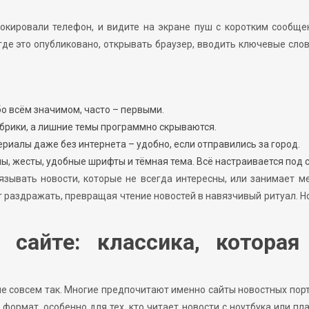
локировали телефон, и видите на экране пуш с коротким сообщ
 где это опубликовано, открывать браузер, вводить ключевые сло
о всём значимом, часто – первыми.
брики, а лишние темы программно скрываются.
иалы даже без интернета – удобно, если отправились за город.
, жесты, удобные шрифты и тёмная тема. Всё настраивается под с
зывать новости, которые не всегда интересны, или занимает м
 раздражать, превращая чтение новостей в навязчивый ритуал. Н
 сайте: классика, которая
 не совсем так. Многие предпочитают именно сайты новостных пор
 формат, особенно для тех, кто читает новости с ноутбука или пл