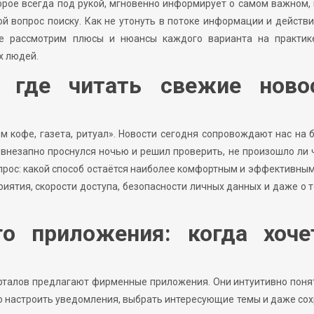
орое всегда под рукой, мгновенно информирует о самом важном,
й вопрос поиску. Как не утонуть в потоке информации и действ
те рассмотрим плюсы и нюансы каждого варианта на практик
х людей.
 где читать свежие ново
м кофе, газета, ритуал». Новости сегодня сопровождают нас на б
 внезапно проснулся ночью и решил проверить, не произошло ли 
опрос: какой способ остаётся наиболее комфортным и эффективны
приятия, скорости доступа, безопасности личных данных и даже о т
о приложения: когда хоче
рталов предлагают фирменные приложения. Они интуитивно поня
о настроить уведомления, выбрать интересующие темы и даже со