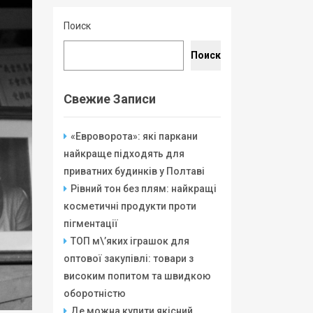
Поиск
Поиск
Свежие Записи
«Евроворота»: які паркани
найкраще підходять для
приватних будинків у Полтаві
Рівний тон без плям: найкращі
косметичні продукти проти
пігментації
ТОП м\’яких іграшок для
оптової закупівлі: товари з
високим попитом та швидкою
оборотністю
Де можна купити якісний