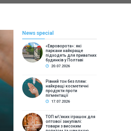
News special
«Евроворота»: які
паркани найкраще
підходять для приватних
будинків у Полтаві
20.07.2026
Рівний тон без плям:
найкращі косметичні
С
продукти проти
пігментації
By
Васильева 
17.07.2026
ТОП м\’яких іграшок для 
ТОП м\’яких іграшок для
високим попитом та
оптової закупівлі:
товари з високим
попитом та швидкою