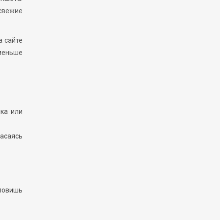
свежие
а сайте
меньше
ика или
асаясь
 ловишь