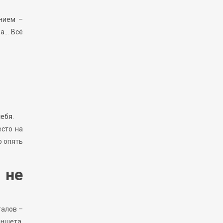
ением –
ва… Всё
ебя.
есто на
о опять
 не
талов –
аншета.