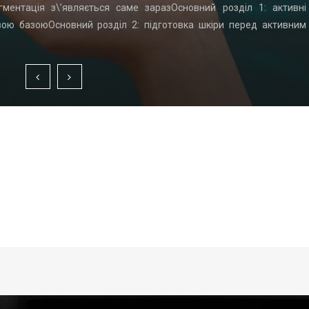
гментація з\’являється саме заразОсновний розділ 1: активні
вою базоюОсновний розділ 2: підготовка шкіри перед активним