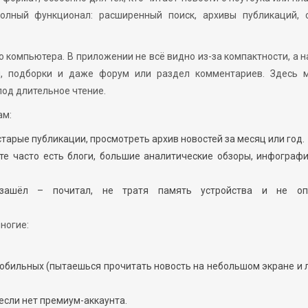
полный функционал: расширенный поиск, архивы публикаций, 
о компьютера. В приложении не всё видно из-за компактности, а н
ы, подборки и даже форум или раздел комментариев. Здесь 
од длительное чтение.
ам:
старые публикации, просмотреть архив новостей за месяц или год.
е часто есть блоги, большие аналитические обзоры, инфограф
: зашёл – почитал, не тратя память устройства и не оп
ногие:
мобильных (пытаешься прочитать новость на небольшом экране и
сли нет премиум-аккаунта.