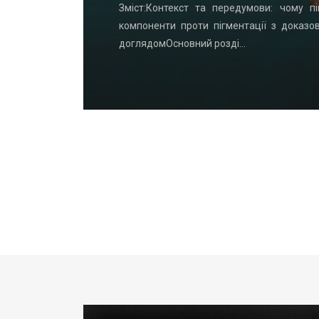
удинку: що
Зміст:Контекст та передумови: чому пі
офнастил —
компоненти проти пігментації з доказо
доглядомОсновний розді…