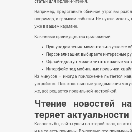
статьи для офлайн-чтения.
Например, представьте обычное утро: вы разб
например, о громком событии. Не нужно искать,
уже в вашем кармане.
Ключевые преимущества приложений:
Пуш-уведомления: моментально узнаёте об
Персонализация: выбираете интересные ру
Офлайн-доступ: можно читать важные матер
Интерфейс под мобильные привычки: свайпы
Из минусов – иногда приложение пытается навя
устройстве. Плюс постоянные уведомления могут
же, всё решается правильной настройкой.
Чтение новостей на
теряет актуальности
Казалось бы, сайты ушли на второй план, но это
и на то есть причины. Во-первых, это привычный