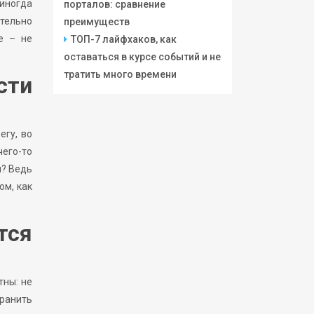
 иногда
порталов: сравнение
ительно
преимуществ
е – не
ТОП-7 лайфхаков, как
оставаться в курсе событий и не
тратить много времени
сти
егу, во
чего-то
м? Ведь
ом, как
тся
тны: не
хранить