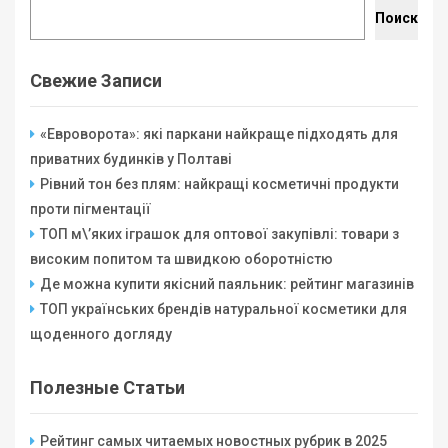
Поиск
Свежие Записи
«Евроворота»: які паркани найкраще підходять для
приватних будинків у Полтаві
Рівний тон без плям: найкращі косметичні продукти
проти пігментації
ТОП м\’яких іграшок для оптової закупівлі: товари з
високим попитом та швидкою оборотністю
Де можна купити якісний паяльник: рейтинг магазинів
ТОП українських брендів натуральної косметики для
щоденного догляду
Полезные Статьи
Рейтинг самых читаемых новостных рубрик в 2025