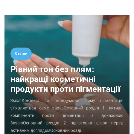
Статьи
Рівний тон без плям:
найкращі косметичні
продукти проти пігментації
Зміст:Контекст та передумови: чому пігментація
з\’являється саме заразОсновний розділ 1: активні
компоненти проти пігментації з доказовою
базоюОсновний розділ 2: підготовка шкіри перед
активним доглядомОсновний розді…