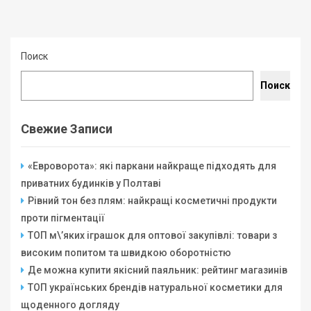
Поиск
Поиск
Свежие Записи
«Евроворота»: які паркани найкраще підходять для
приватних будинків у Полтаві
Рівний тон без плям: найкращі косметичні продукти
проти пігментації
ТОП м\’яких іграшок для оптової закупівлі: товари з
високим попитом та швидкою оборотністю
Де можна купити якісний паяльник: рейтинг магазинів
ТОП українських брендів натуральної косметики для
щоденного догляду