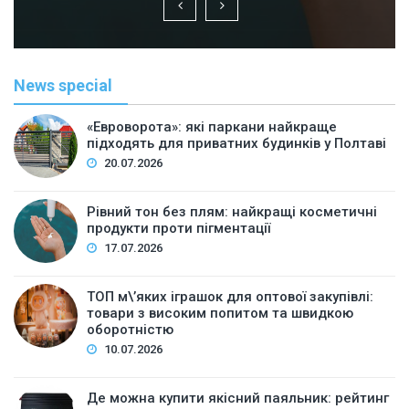
News special
«Евроворота»: які паркани найкраще
підходять для приватних будинків у Полтаві
20.07.2026
Рівний тон без плям: найкращі косметичні
продукти проти пігментації
17.07.2026
ТОП м\’яких іграшок для оптової закупівлі:
товари з високим попитом та швидкою
оборотністю
10.07.2026
Де можна купити якісний паяльник: рейтинг