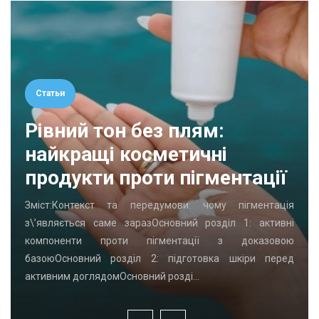
Статьи
Рівний тон без плям:
найкращі косметичні
продукти проти пігментації
Зміст:Контекст та передумови: чому пігментація
з\’являється саме заразОсновний розділ 1: активні
компоненти проти пігментації з доказовою
базоюОсновний розділ 2: підготовка шкіри перед
активним доглядомОсновний розді…