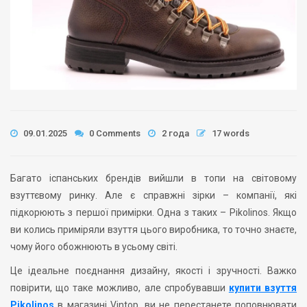
09.01.2025
0 Comments
2 года
17 words
Багато іспанських брендів вийшли в топи на світовому
взуттєвому ринку. Але є справжні зірки – компанії, які
підкорюють з першої примірки. Одна з таких – Pikolinos. Якщо
ви колись приміряли взуття цього виробника, то точно знаєте,
чому його обожнюють в усьому світі.
Це ідеальне поєднання дизайну, якості і зручності. Важко
повірити, що таке можливо, але спробувавши
купити взуття
Pikolinos
в магазині Vintop, ви не перестанете поповнювати