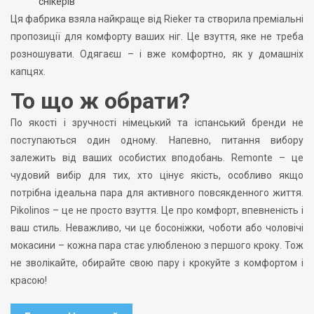
снікерів
Ця фабрика взяла найкраще від Rieker та створила преміальні
пропозиції для комфорту ваших ніг. Це взуття, яке не треба
розношувати. Одягаєш – і вже комфортно, як у домашніх
капцях.
То що ж обрати?
По якості і зручності німецький та іспанський бренди не
поступаються один одному. Напевно, питання вибору
залежить від ваших особистих вподобань. Remonte – це
чудовий вибір для тих, хто цінує якість, особливо якщо
потрібна ідеальна пара для активного повсякденного життя.
Pikolinos – це не просто взуття. Це про комфорт, впевненість і
ваш стиль. Неважливо, чи це босоніжки, чоботи або чоловічі
мокасини – кожна пара стає улюбленою з першого кроку. Тож
не зволікайте, обирайте свою пару і крокуйте з комфортом і
красою!