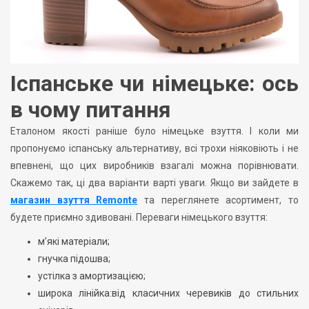
Іспанське чи німецьке: ось
в чому питання
Еталоном якості раніше було німецьке взуття. І коли ми
пропонуємо іспанську альтернативу, всі трохи ніяковіють і не
впевнені, що цих виробників взагалі можна порівнювати.
Скажемо так, ці два варіанти варті уваги. Якщо ви зайдете в
магазин взуття Remonte
та переглянете асортимент, то
будете приємно здивовані. Переваги німецького взуття:
м’які матеріали;
гнучка підошва;
устілка з амортизацією;
широка лінійка:від класичних черевиків до стильних