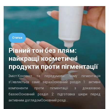
Статьи
Рівний тон без плям:
найкращі косметичні
продукти проти пігментації
Зміст:Контекст та передумови: чому пігментація
з\’являється саме заразОсновний розділ 1: активні
компоненти проти пігментації з доказовою
базоюОсновний розділ 2: підготовка шкіри перед
активним доглядомОсновний розді…