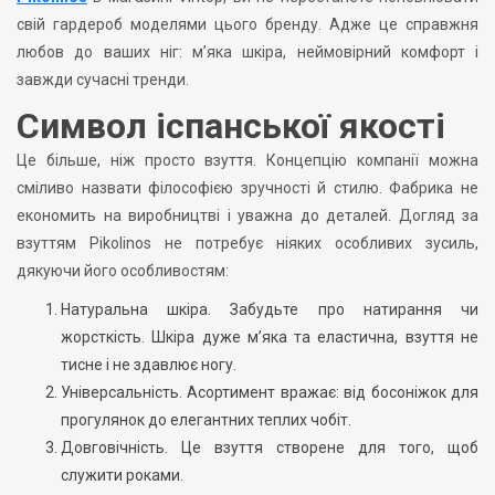
свій гардероб моделями цього бренду. Адже це справжня
любов до ваших ніг: м’яка шкіра, неймовірний комфорт і
завжди сучасні тренди.
Символ іспанської якості
Це більше, ніж просто взуття. Концепцію компанії можна
сміливо назвати філософією зручності й стилю. Фабрика не
економить на виробництві і уважна до деталей. Догляд за
взуттям Pikolinos не потребує ніяких особливих зусиль,
дякуючи його особливостям:
Натуральна шкіра. Забудьте про натирання чи
жорсткість. Шкіра дуже м’яка та еластична, взуття не
тисне і не здавлює ногу.
Універсальність. Асортимент вражає: від босоніжок для
прогулянок до елегантних теплих чобіт.
Довговічність. Це взуття створене для того, щоб
служити роками.