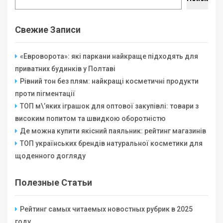
Свежие Записи
«Евроворота»: які паркани найкраще підходять для
приватних будинків у Полтаві
Рівний тон без плям: найкращі косметичні продукти
проти пігментації
ТОП м\’яких іграшок для оптової закупівлі: товари з
високим попитом та швидкою оборотністю
Де можна купити якісний паяльник: рейтинг магазинів
ТОП українських брендів натуральної косметики для
щоденного догляду
Полезные Статьи
Рейтинг самых читаемых новостных рубрик в 2025
году