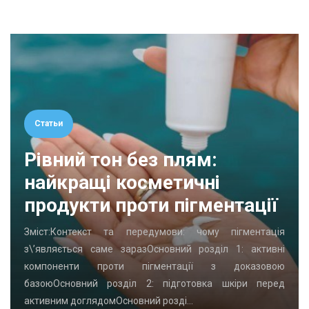
Статьи
Рівний тон без плям:
найкращі косметичні
продукти проти пігментації
Зміст:Контекст та передумови: чому пігментація
з\’являється саме заразОсновний розділ 1: активні
компоненти проти пігментації з доказовою
базоюОсновний розділ 2: підготовка шкіри перед
активним доглядомОсновний розді…