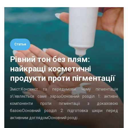
Статьи
Рівний тон без плям:
найкращі косметичні
продукти проти пігментації
Зміст:Контекст та передумови: чому пігментація
з\’являється саме заразОсновний розділ 1: активні
компоненти проти пігментації з доказовою
базоюОсновний розділ 2: підготовка шкіри перед
активним доглядомОсновний розді…