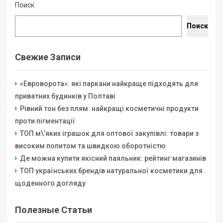
Поиск
Поиск
Свежие Записи
«Евроворота»: які паркани найкраще підходять для
приватних будинків у Полтаві
Рівний тон без плям: найкращі косметичні продукти
проти пігментації
ТОП м\’яких іграшок для оптової закупівлі: товари з
високим попитом та швидкою оборотністю
Де можна купити якісний паяльник: рейтинг магазинів
ТОП українських брендів натуральної косметики для
щоденного догляду
Полезные Статьи