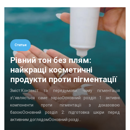
Статьи
Рівний тон без плям:
найкращі косметичні
продукти проти пігментації
Зміст:Контекст та передумови: чому пігментація
з\’являється саме заразОсновний розділ 1: активні
компоненти проти пігментації з доказовою
базоюОсновний розділ 2: підготовка шкіри перед
активним доглядомОсновний розді…