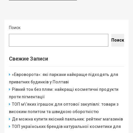
Поиск
Поиск
Свежие Записи
«Евроворота»: які паркани найкраще підходять для
приватних будинків у Полтаві
Рівний тон без плям: найкращі косметичні продукти
проти пігментації
ТОП м\’яких іграшок для оптової закупівлі: товари з
високим попитом та швидкою оборотністю
Де можна купити якісний паяльник: рейтинг магазинів
ТОП українських брендів натуральної косметики для