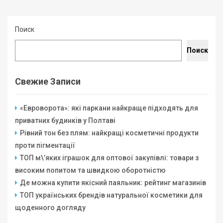
Поиск
Поиск
Свежие Записи
«Евроворота»: які паркани найкраще підходять для
приватних будинків у Полтаві
Рівний тон без плям: найкращі косметичні продукти
проти пігментації
ТОП м\’яких іграшок для оптової закупівлі: товари з
високим попитом та швидкою оборотністю
Де можна купити якісний паяльник: рейтинг магазинів
ТОП українських брендів натуральної косметики для
щоденного догляду