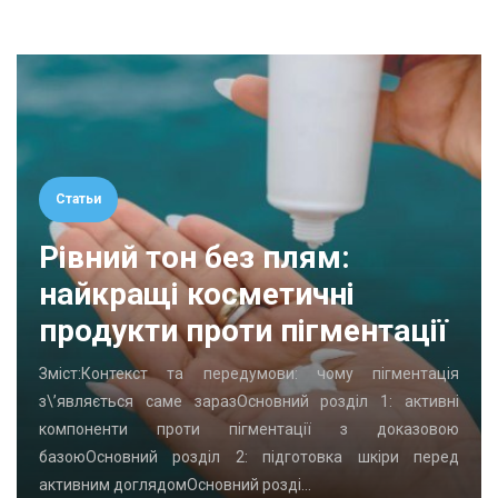
Статьи
Рівний тон без плям:
найкращі косметичні
продукти проти пігментації
Зміст:Контекст та передумови: чому пігментація
з\’являється саме заразОсновний розділ 1: активні
компоненти проти пігментації з доказовою
базоюОсновний розділ 2: підготовка шкіри перед
активним доглядомОсновний розді…