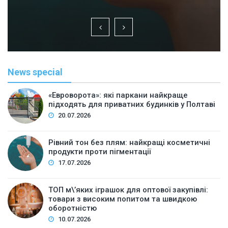
News special
«Евроворота»: які паркани найкраще
підходять для приватних будинків у Полтаві
20.07.2026
Рівний тон без плям: найкращі косметичні
продукти проти пігментації
17.07.2026
ТОП м\’яких іграшок для оптової закупівлі:
товари з високим попитом та швидкою
оборотністю
10.07.2026