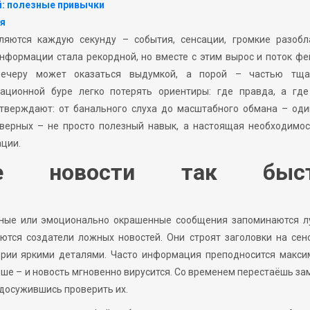
й: полезные привычки
ня
яются каждую секунду – события, сенсации, громкие разобл
нформации стала рекордной, но вместе с этим вырос и поток ф
 вечеру может оказаться выдумкой, а порой – частью тща
ационной буре легко потерять ориентиры: где правда, а где
тверждают: от банального слуха до масштабного обмана – один
верных – не просто полезный навык, а настоящая необходимос
ации.
ые новости так быст
ычные или эмоционально окрашенные сообщения запоминаются л
ются создатели ложных новостей. Они строят заголовки на сен
ории яркими деталями. Часто информация преподносится макси
ше – и новость мгновенно вирусится. Со временем перестаёшь за
удосужившись проверить их.