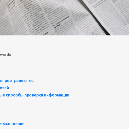
 words
аспространяются
стей
рые способы проверки информации
ое мышление