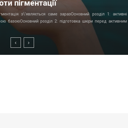
оти пігментації
гментація з\’являється саме заразОсновний розділ 1: активні
вою базоюОсновний розділ 2: підготовка шкіри перед активним