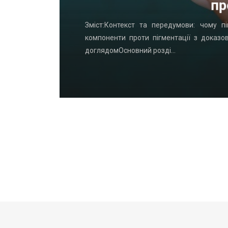
пр
удинку: що
Зміст:Контекст та передумови: чому пі
офнастил —
компоненти проти пігментації з доказо
доглядомОсновний розді…