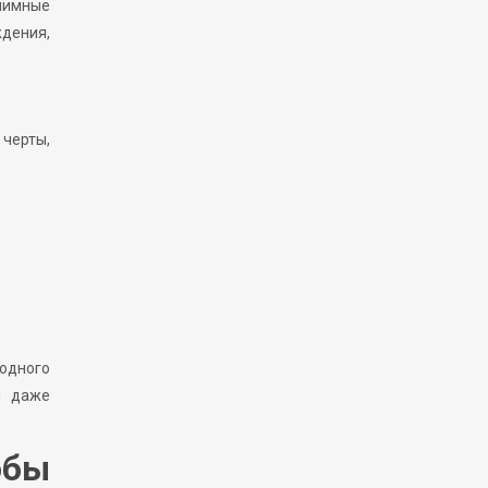
нимные
дения,
черты,
 одного
и даже
обы