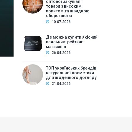
високим попитом та
оптової закупівлі:
товари з високим
попитом та швидкою
Зміст:Історія попиту на м\’які іграшки: від дефіц
оборотністю
оптової закупівлі у 2026 роціKalibri — лідер за асо
10.07.2026
плюшеві звірі …
Де можна купити якісний
паяльник: рейтинг
магазинів
26.04.2026
ТОП українських брендів
натуральної косметики
для щоденного догляду
21.04.2026