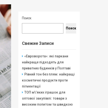
Поиск
Поиск
Свежие Записи
«Евроворота»: які паркани
найкраще підходять для
приватних будинків у Полтаві
Рівний тон без плям: найкращі
косметичні продукти проти
пігментації
ТОП м\’яких іграшок для
оптової закупівлі: товари з
високим попитом та швидкою