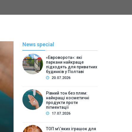
News special
«Евроворота»: які
паркани найкраще
підходять для приватних
будинків у Полтаві
20.07.2026
Рівний тон без плям:
найкращі косметичні
С
продукти проти
пігментації
By
Васильева 
17.07.2026
ТОП м\’яких іграшок для 
ТОП м\’яких іграшок для