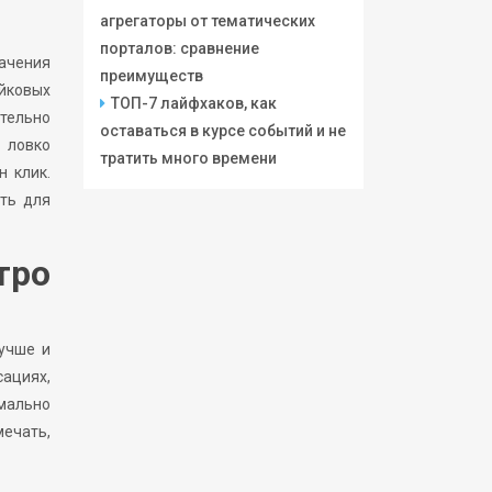
агрегаторы от тематических
порталов: сравнение
ачения
преимуществ
ейковых
ТОП-7 лайфхаков, как
тельно
оставаться в курсе событий и не
 ловко
тратить много времени
 клик.
ть для
ро
учше и
сациях,
мально
мечать,