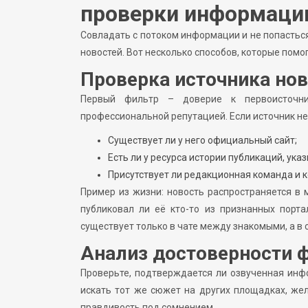
проверки информаци
Совладать с потоком информации и не попастьс
новостей. Вот несколько способов, которые пом
Проверка источника но
Первый фильтр – доверие к первоисточни
профессиональной репутацией. Если источник не
Существует ли у него официальный сайт;
Есть ли у ресурса истории публикаций, ук
Присутствует ли редакционная команда и 
Пример из жизни: новость распространяется в м
публиковал ли её кто-то из признанных порта
существует только в чате между знакомыми, а в 
Анализ достоверности 
Проверьте, подтверждается ли озвученная ин
искать тот же сюжет на других площадках, жел
правдивость под сомнением.