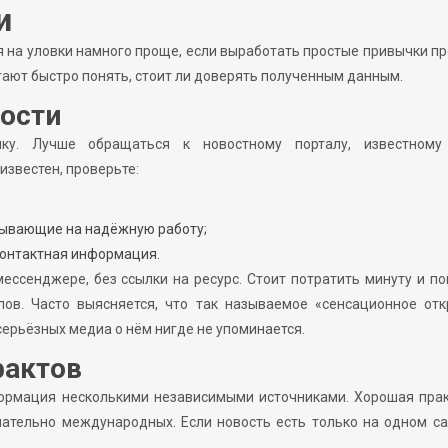
и
я на уловки намного проще, если выработать простые привычки п
огают быстро понять, стоит ли доверять полученным данным.
вости
ку. Лучше обращаться к новостному порталу, известному
известен, проверьте:
азывающие на надёжную работу;
контактная информация.
ессенджере, без ссылки на ресурс. Стоит потратить минуту и по
лов. Часто выясняется, что так называемое «сенсационное от
серьёзных медиа о нём нигде не упоминается.
фактов
формация несколькими независимыми источниками. Хорошая прак
ательно международных. Если новость есть только на одном са