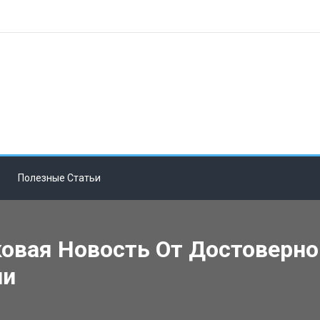
Полезные Статьи
овая Новость От Достоверн
ии