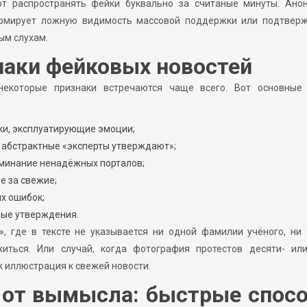
ют распространять фейки буквально за считаные минуты. Ано
ормирует ложную видимость массовой поддержки или подтверж
ым слухам.
наки фейковых новостей
некоторые признаки встречаются чаще всего. Вот основные 
и, эксплуатирующие эмоции;
 абстрактные «эксперты утверждают»;
оминание ненадёжных порталов;
е за свежие;
х ошибок;
ные утверждения.
, где в тексте не указывается ни одной фамилии учёного, ни
житься. Или случай, когда фотография протестов десяти- ил
 иллюстрация к свежей новости.
у от вымысла: быстрые спос