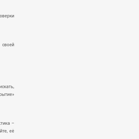
роверки
 своей
искать,
крытие»
тика –
йте, её