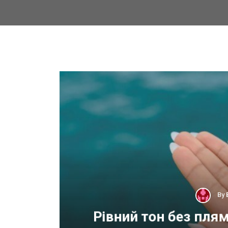
By
 для
Рівний тон без пля