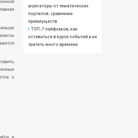
роенной
агрегаторы от тематических
лавная
порталов: сравнение
преимуществ
раньше
ТОП-7 лайфхаков, как
алисты
оставаться в курсе событий и не
кажется
тратить много времени
ставить
ренные
етка о
ибок и