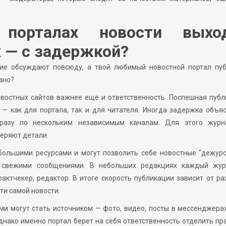
порталах новости выхо
х — с задержкой?
тие обсуждают повсюду, а твой любимый новостной портал пуб
зано?
овостных сайтов важнее еще и ответственность. Поспешная пуб
— как для портала, так и для читателя. Иногда задержка объя
разу по нескольким независимым каналам. Для этого журн
веряют детали.
большими ресурсами и могут позволить себе новостные “дежур
о свежими сообщениями. В небольших редакциях каждый жур
фактчекер, редактор. В итоге скорость публикации зависит от р
ти самой новости.
ами могут стать источником — фото, видео, посты в мессенджера
ако именно портал берет на себя ответственность отделить пр