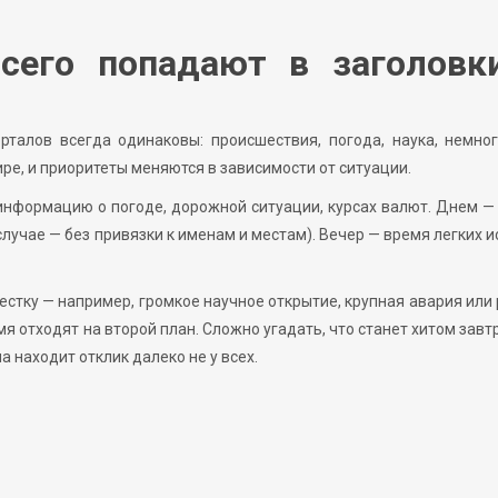
сего попадают в заголовк
рталов всегда одинаковы: происшествия, погода, наука, немно
ире, и приоритеты меняются в зависимости от ситуации.
информацию о погоде, дорожной ситуации, курсах валют. Днем 
случае — без привязки к именам и местам). Вечер — время легких и
естку — например, громкое научное открытие, крупная авария или
я отходят на второй план. Сложно угадать, что станет хитом зав
 находит отклик далеко не у всех.