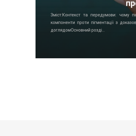
пр
удинку: що
Зміст:Контекст та передумови: чому пі
офнастил —
компоненти проти пігментації з доказо
доглядомОсновний розді…