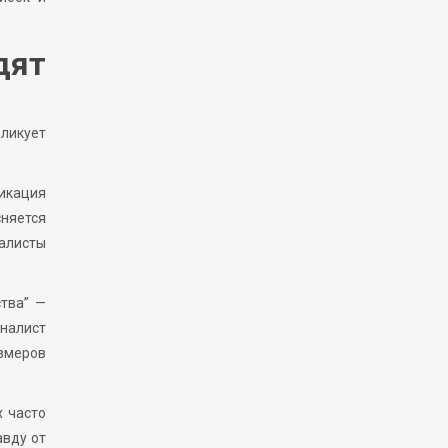
дят
ликует
ликация
сняется
алисты
ства” —
налист
азмеров
х часто
авду от