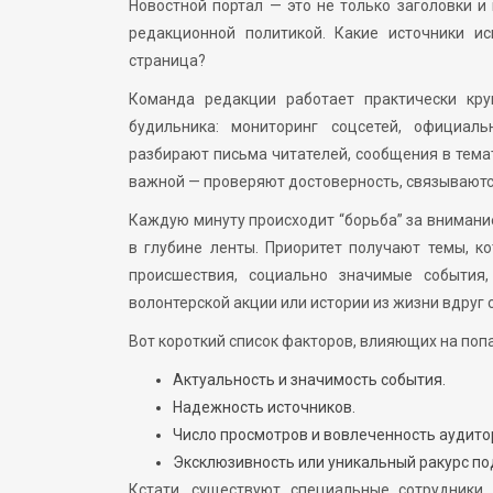
Новостной портал — это не только заголовки и
редакционной политикой. Какие источники и
страница?
Команда редакции работает практически кру
будильника: мониторинг соцсетей, официаль
разбирают письма читателей, сообщения в темат
важной — проверяют достоверность, связываютс
Каждую минуту происходит “борьба” за внимание
в глубине ленты. Приоритет получают темы, 
происшествия, социально значимые события
волонтерской акции или истории из жизни вдруг 
Вот короткий список факторов, влияющих на попа
Актуальность и значимость события.
Надежность источников.
Число просмотров и вовлеченность аудито
Эксклюзивность или уникальный ракурс по
Кстати, существуют специальные сотрудники