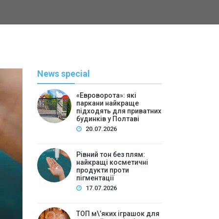
News special
«Евроворота»: які
паркани найкраще
підходять для приватних
будинків у Полтаві
20.07.2026
Рівний тон без плям:
найкращі косметичні
С
продукти проти
пігментації
By
Васильева 
17.07.2026
ТОП м\’яких іграшок для 
ТОП м\’яких іграшок для