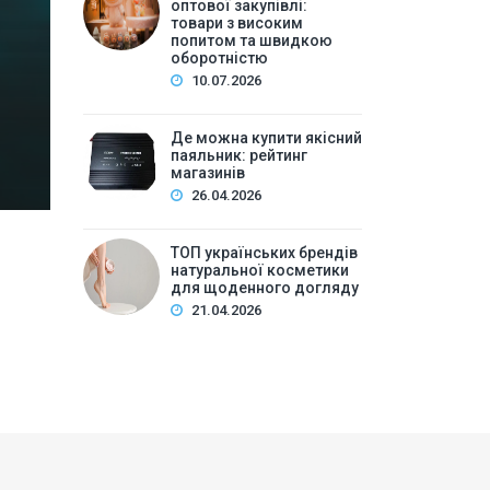
високим попитом та
оптової закупівлі:
товари з високим
попитом та швидкою
Зміст:Історія попиту на м\’які іграшки: від дефіц
оборотністю
оптової закупівлі у 2026 роціKalibri — лідер за асо
10.07.2026
плюшеві звірі …
Де можна купити якісний
паяльник: рейтинг
магазинів
26.04.2026
ТОП українських брендів
натуральної косметики
для щоденного догляду
21.04.2026