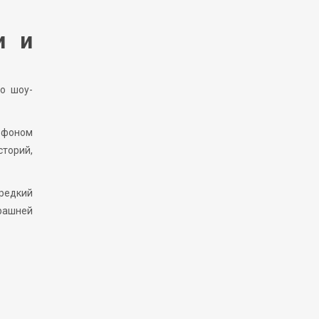
и и
го шоу-
— фоном
сторий,
 редкий
трашней