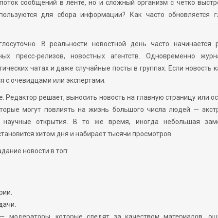
 поток сообщений в ленте, но и сложный организм с четко выст
спользуются для сбора информации? Как часто обновляется г
глосуточно. В реальности новостной день часто начинается 
ных пресс-релизов, новостных агентств. Одновременно журн
ических чатах и даже случайные посты в группах. Если новость 
я с очевидцами или экспертами.
. Редактор решает, выносить новость на главную страницу или о
которые могут повлиять на жизнь большого числа людей — экст
, научные открытия. В то же время, иногда небольшая зам
становится хитом дня и набирает тысячи просмотров.
дание новости в топ:
рии.
дачи.
 — модераторы, которые следят за качеством материалов, ош