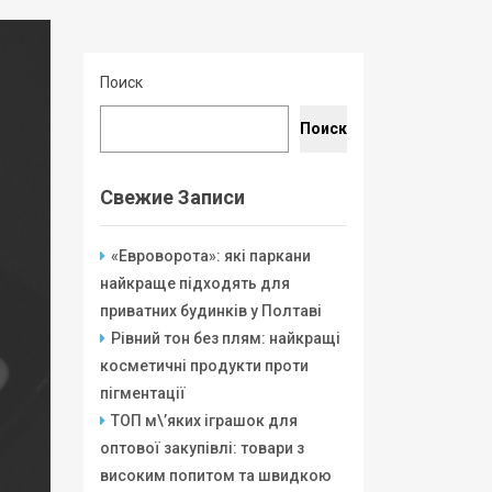
Поиск
Поиск
Свежие Записи
«Евроворота»: які паркани
найкраще підходять для
приватних будинків у Полтаві
Рівний тон без плям: найкращі
косметичні продукти проти
пігментації
ТОП м\’яких іграшок для
оптової закупівлі: товари з
високим попитом та швидкою