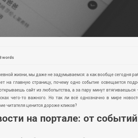
8 words
невной жизни, мы даже не задумываемся: а как вообще сегодня р
ет на главную страницу, почему одно событие освещается подр
 открываешь сайт из любопытства, а за пару минут втягиваешься 
ках чего-то важного. Но так ли всё однозначно в мире новост
рие читателя ценится дороже кликов?
ости на портале: от событий