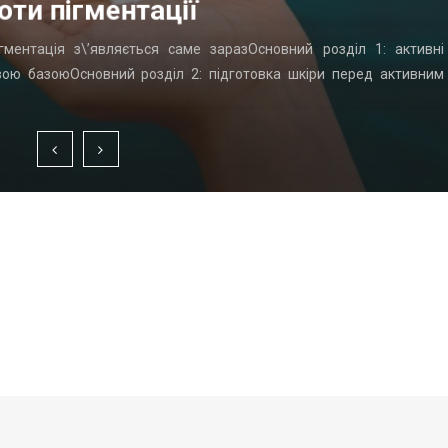
оти пігментації
гментація з\’являється саме заразОсновний розділ 1: активні
вою базоюОсновний розділ 2: підготовка шкіри перед активним