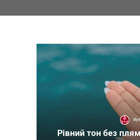
By
 для
Рівний тон без пля